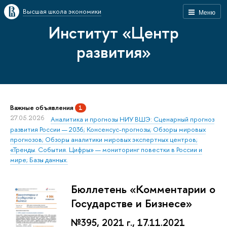
Высшая школа экономики
Меню
Институт «Центр
развития»
Важные объявления
1
27.05.2026
Аналитика и прогнозы НИУ ВШЭ: Сценарный прогноз
развития России — 2036; Консенсус-прогнозы; Обзоры мировых
прогнозов; Обзоры аналитики мировых экспертных центров;
«Тренды. События. Цифры» — мониторинг повестки в России и
мире; Базы данных.
Бюллетень «Комментарии о
Государстве и Бизнесе»
№395, 2021 г., 17.11.2021