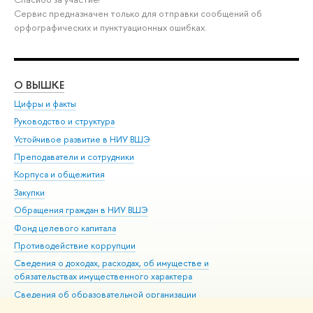
Сервис предназначен только для отправки сообщений об
орфографических и пунктуационных ошибках.
О ВЫШКЕ
ОБ
Цифры и факты
Ли
Руководство и структура
Дов
Устойчивое развитие в НИУ ВШЭ
Ол
Преподаватели и сотрудники
При
Корпуса и общежития
Вы
Закупки
При
Обращения граждан в НИУ ВШЭ
Ас
Фонд целевого капитала
До
Противодействие коррупции
Цен
Сведения о доходах, расходах, об имуществе и
Би
обязательствах имущественного характера
Об
Сведения об образовательной организации
Обр
Людям с ограниченными возможностями здоровья