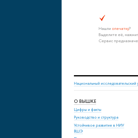
Нашли
опечатку
?
Выделите её, нажмит
Сервис предназначе
Национальный исследовательский 
О ВЫШКЕ
Цифры и факты
Руководство и структура
Устойчивое развитие в НИУ
ВШЭ