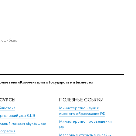
 ошибках.
юллетень «Комментарии о Государстве и Бизнесе»
ЕСУРСЫ
ПОЛЕЗНЫЕ ССЫЛКИ
блиотека
Министерство науки и
высшего образования РФ
дательский дом ВШЭ
Министерство просвещения
ижный магазин «БукВышка»
РФ
пография
Массовые открытые онлайн-