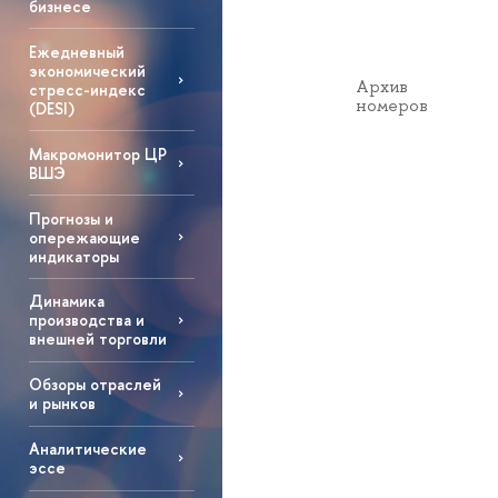
бизнесе
Ежедневный
экономический
Архив
стресс-индекс
номеров
(DESI)
Макромонитор ЦР
ВШЭ
Прогнозы и
опережающие
индикаторы
Динамика
производства и
внешней торговли
Обзоры отраслей
и рынков
Аналитические
эссе