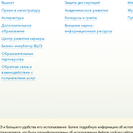
Вышка+
Защиты диссертаций
Ме
Прием в магистратуру
Академическое развитие
Жу
Аспирантура
Конкурсы и гранты
Пу
Дополнительное
Внешние научно-
образование
информационные ресурсы
Центр развития карьеры
Бизнес-инкубатор ВШЭ
Образовательные
партнерства
Обратная связь и
взаимодействие с
получателями услуг
 и большего удобства его использования. Более подробную информацию об испол
онтакты
Условия использования материалов
Политика конфиденциальност
подтверждаете, что были проинформированы об использовании файлов cookies сай