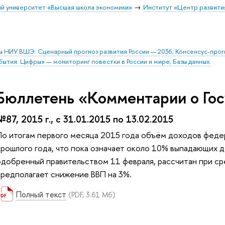
й университет «Высшая школа экономики»
Институт «Центр развити
ы НИУ ВШЭ: Сценарный прогноз развития России — 2036; Консенсус-про
бытия. Цифры» — мониторинг повестки в России и мире; Базы данных.
Бюллетень «Комментарии о Гос
№87, 2015 г., с 31.01.2015 по 13.02.2015
По итогам первого месяца 2015 года объём доходов федер
прошлого года, что пока означает около 10% выпадающих д
одобренный правительством 11 февраля, рассчитан при ср
предполагает снижение ВВП на 3%.
Полный текст
(PDF, 3.61 Мб)