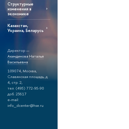
Структурные
изменения в
экономике
Казахстан,
Украина, Беларусь
Директор —
Акиндинова Наталья
Васильевна
109074, Москва,
Славянская площадь, д.
4, стр. 2,
тел. (495) 772-95-90
доб. 23617
e-mail:
info_dcenter@hse.ru