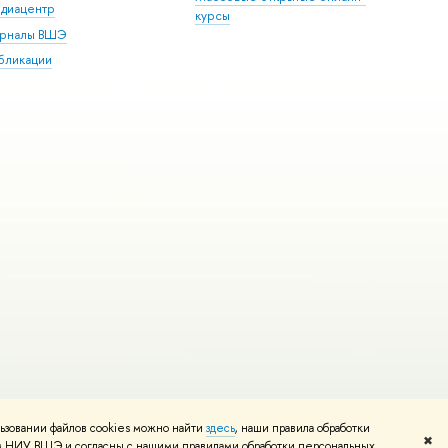
диацентр
курсы
рналы ВШЭ
бликации
ьзовании файлов cookies можно найти
здесь
, наши правила обработки
и
Карта сайта
Редактору
✖
том НИУ ВШЭ и согласны с нашими правилами обработки персональных