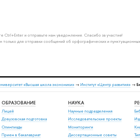
е Ctrl+Enter и отправьте нам уведомление. Спасибо за участие!
н только для отправки сообщений об орфографических и пунктуационных
университет «Высшая школа экономики»
→
Институт «Центр развития»
→
Б
ОБРАЗОВАНИЕ
НАУКА
Р
Лицей
Научные подразделения
Би
Довузовская подготовка
Исследовательские проекты
Из
Олимпиады
Мониторинги
Кн
Прием в бакалавриат
Диссертационные советы
Ти