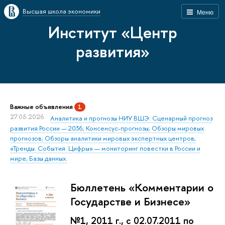
Высшая школа экономики
Меню
Институт «Центр
развития»
Важные объявления
1
27.05.2026
Аналитика и прогнозы НИУ ВШЭ: Сценарный прогноз
развития России — 2036; Консенсус-прогнозы; Обзоры мировых
прогнозов; Обзоры аналитики мировых экспертных центров;
«Тренды. События. Цифры» — мониторинг повестки в России и
мире; Базы данных.
Бюллетень «Комментарии о
Государстве и Бизнесе»
№1, 2011 г., с 02.07.2011 по