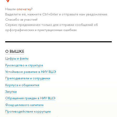
Нашли
опечатку
?
Выделите её, нажмите Ctrl+Enter и отправьте нам уведомление.
Спасибо за участие!
Сервис предназначен только для отправки сообщений об
орфографических и пунктуационных ошибках.
О ВЫШКЕ
ОБ
Цифры и факты
Ли
Руководство и структура
Дов
Устойчивое развитие в НИУ ВШЭ
Ол
Преподаватели и сотрудники
При
Корпуса и общежития
Вы
Закупки
При
Обращения граждан в НИУ ВШЭ
Ас
Фонд целевого капитала
До
Противодействие коррупции
Цен