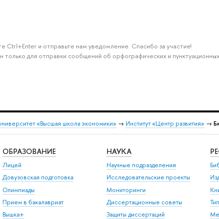
е Ctrl+Enter и отправьте нам уведомление. Спасибо за участие!
н только для отправки сообщений об орфографических и пунктуационных
университет «Высшая школа экономики»
→
Институт «Центр развития»
→
Б
ОБРАЗОВАНИЕ
НАУКА
Р
Лицей
Научные подразделения
Би
Довузовская подготовка
Исследовательские проекты
Из
Олимпиады
Мониторинги
Кн
Прием в бакалавриат
Диссертационные советы
Ти
Вышка+
Защиты диссертаций
Ме