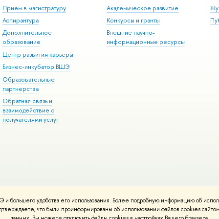
Прием в магистратуру
Академическое развитие
Жу
Аспирантура
Конкурсы и гранты
Пу
Дополнительное
Внешние научно-
образование
информационные ресурсы
Центр развития карьеры
Бизнес-инкубатор ВШЭ
Образовательные
партнерства
Обратная связь и
взаимодействие с
получателями услуг
 и большего удобства его использования. Более подробную информацию об испол
онтакты
Условия использования материалов
Политика конфиденциальност
подтверждаете, что были проинформированы об использовании файлов cookies сай
ботаны в
Школе дизайна НИУ ВШЭ
данных. Вы можете отключить файлы cookies в настройках Вашего браузера.