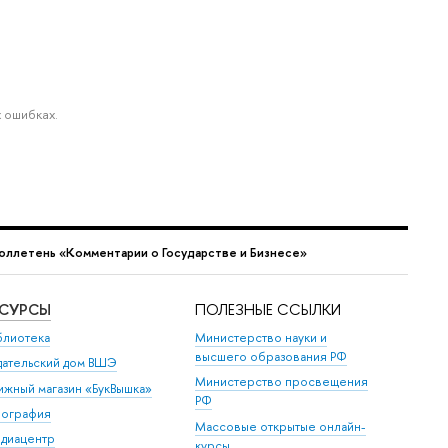
 ошибках.
юллетень «Комментарии о Государстве и Бизнесе»
ЕСУРСЫ
ПОЛЕЗНЫЕ ССЫЛКИ
блиотека
Министерство науки и
высшего образования РФ
дательский дом ВШЭ
Министерство просвещения
ижный магазин «БукВышка»
РФ
пография
Массовые открытые онлайн-
диацентр
курсы