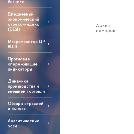
бизнесе
Ежедневный
экономический
стресс-индекс
Архив
(DESI)
номеров
Макромонитор ЦР
ВШЭ
Прогнозы и
опережающие
индикаторы
Динамика
производства и
внешней торговли
Обзоры отраслей
и рынков
Аналитические
эссе