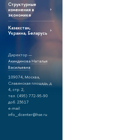
Структурные
изменения в
экономике
Казахстан,
Украина, Беларусь
Директор —
Акиндинова Наталья
Васильевна
109074, Москва,
Славянская площадь, д.
4, стр. 2,
тел. (495) 772-95-90
доб. 23617
e-mail:
info_dcenter@hse.ru