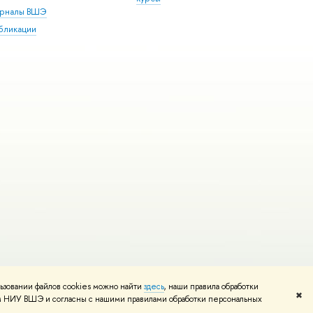
рналы ВШЭ
бликации
ьзовании файлов cookies можно найти
здесь
, наши правила обработки
и
Карта сайта
Редактору
✖
том НИУ ВШЭ и согласны с нашими правилами обработки персональных