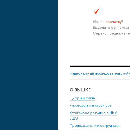
Нашли
опечатку
?
Выделите её, нажмит
Сервис предназначе
Национальный исследовательский 
О ВЫШКЕ
Цифры и факты
Руководство и структура
Устойчивое развитие в НИУ
ВШЭ
Преподаватели и сотрудники