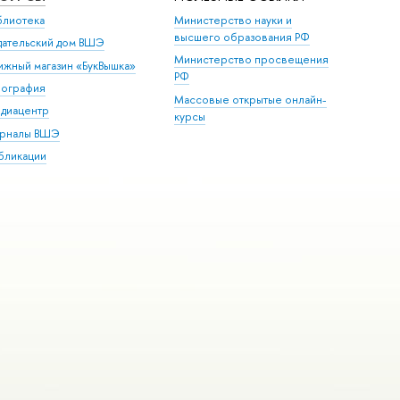
блиотека
Министерство науки и
высшего образования РФ
дательский дом ВШЭ
Министерство просвещения
ижный магазин «БукВышка»
РФ
пография
Массовые открытые онлайн-
диацентр
курсы
рналы ВШЭ
бликации