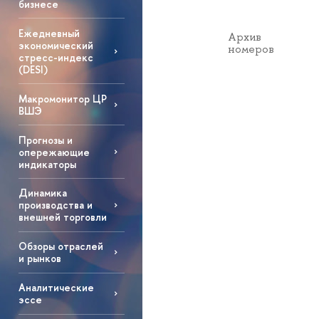
бизнесе
Ежедневный
Архив
экономический
номеров
стресс-индекс
(DESI)
Макромонитор ЦР
ВШЭ
Прогнозы и
опережающие
индикаторы
Динамика
производства и
внешней торговли
Обзоры отраслей
и рынков
Аналитические
эссе