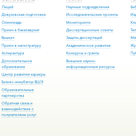
Лицей
Научные подразделения
Би
Довузовская подготовка
Исследовательские проекты
Из
Олимпиады
Мониторинги
Кн
Прием в бакалавриат
Диссертационные советы
Ти
Вышка+
Защиты диссертаций
Ме
Прием в магистратуру
Академическое развитие
Жу
Аспирантура
Конкурсы и гранты
Пу
Дополнительное
Внешние научно-
образование
информационные ресурсы
Центр развития карьеры
Бизнес-инкубатор ВШЭ
Образовательные
партнерства
Обратная связь и
взаимодействие с
получателями услуг