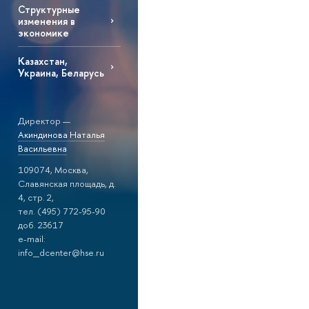
Структурные
изменения в
экономике
Казахстан,
Украина, Беларусь
Директор —
Акиндинова Наталья
Васильевна
109074, Москва,
Славянская площадь, д.
4, стр. 2,
тел. (495) 772-95-90
доб. 23617
e-mail:
info_dcenter@hse.ru