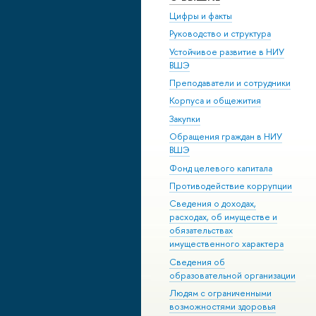
Цифры и факты
Руководство и структура
Устойчивое развитие в НИУ
ВШЭ
Преподаватели и сотрудники
Корпуса и общежития
Закупки
Обращения граждан в НИУ
ВШЭ
Фонд целевого капитала
Противодействие коррупции
Сведения о доходах,
расходах, об имуществе и
обязательствах
имущественного характера
Сведения об
образовательной организации
Людям с ограниченными
возможностями здоровья