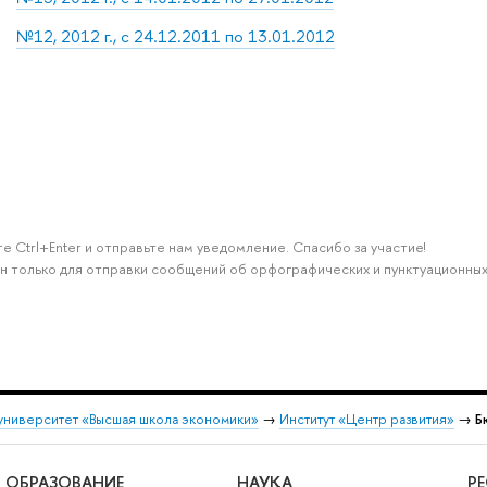
№12, 2012 г., с 24.12.2011 по 13.01.2012
е Ctrl+Enter и отправьте нам уведомление. Спасибо за участие!
н только для отправки сообщений об орфографических и пунктуационных
университет «Высшая школа экономики»
→
Институт «Центр развития»
→
Б
ОБРАЗОВАНИЕ
НАУКА
Р