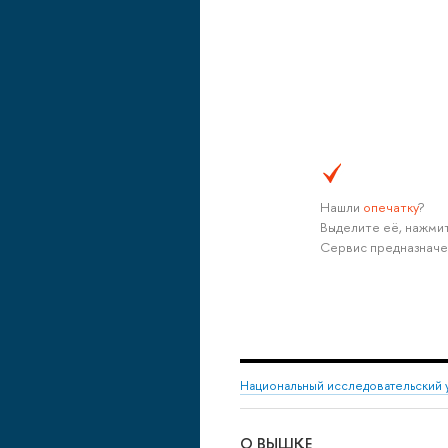
Нашли
опечатку
?
Выделите её, нажмит
Сервис предназначе
Национальный исследовательский 
О ВЫШКЕ