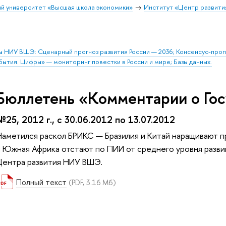
й университет «Высшая школа экономики»
Институт «Центр развити
ы НИУ ВШЭ: Сценарный прогноз развития России — 2036; Консенсус-про
бытия. Цифры» — мониторинг повестки в России и мире; Базы данных.
Бюллетень «Комментарии о Гос
№25, 2012 г., с 30.06.2012 по 13.07.2012
Наметился раскол БРИКС — Бразилия и Китай наращивают п
и Южная Африка отстают по ПИИ от среднего уровня разви
Центра развития НИУ ВШЭ.
Полный текст
(PDF, 3.16 Мб)