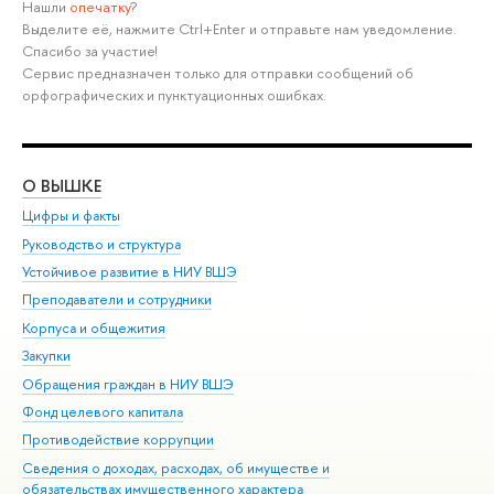
Нашли
опечатку
?
Выделите её, нажмите Ctrl+Enter и отправьте нам уведомление.
Спасибо за участие!
Сервис предназначен только для отправки сообщений об
орфографических и пунктуационных ошибках.
О ВЫШКЕ
ОБ
Цифры и факты
Ли
Руководство и структура
Дов
Устойчивое развитие в НИУ ВШЭ
Ол
Преподаватели и сотрудники
При
Корпуса и общежития
Вы
Закупки
При
Обращения граждан в НИУ ВШЭ
Ас
Фонд целевого капитала
До
Противодействие коррупции
Цен
Сведения о доходах, расходах, об имуществе и
Би
обязательствах имущественного характера