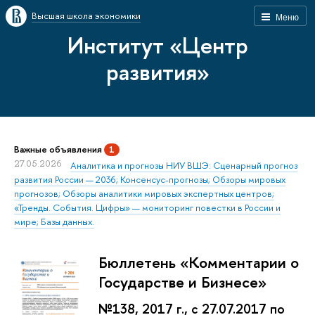
Высшая школа экономики
Меню
Институт «Центр
развития»
Важные объявления
1
27.05.2026
Аналитика и прогнозы НИУ ВШЭ: Сценарный прогноз
развития России — 2036; Консенсус-прогнозы; Обзоры мировых
прогнозов; Обзоры аналитики мировых экспертных центров;
«Тренды. События. Цифры» — мониторинг повестки в России и
мире; Базы данных.
Бюллетень «Комментарии о
Государстве и Бизнесе»
№138, 2017 г., с 27.07.2017 по