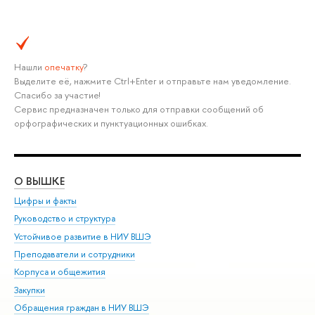
Нашли
опечатку
?
Выделите её, нажмите Ctrl+Enter и отправьте нам уведомление.
Спасибо за участие!
Сервис предназначен только для отправки сообщений об
орфографических и пунктуационных ошибках.
О ВЫШКЕ
ОБ
Цифры и факты
Ли
Руководство и структура
Дов
Устойчивое развитие в НИУ ВШЭ
Ол
Преподаватели и сотрудники
При
Корпуса и общежития
Вы
Закупки
При
Обращения граждан в НИУ ВШЭ
Ас