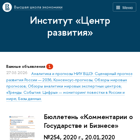
Высшая школа экономики
Меню
Институт «Центр
развития»
Важные объявления
1
27.05.2026
Аналитика и прогнозы НИУ ВШЭ: Сценарный прогноз
развития России — 2036; Консенсус-прогнозы; Обзоры мировых
прогнозов; Обзоры аналитики мировых экспертных центров;
«Тренды. События. Цифры» — мониторинг повестки в России и
мире; Базы данных.
Бюллетень «Комментарии о
Государстве и Бизнесе»
№254, 2020 г., 20.01.2020