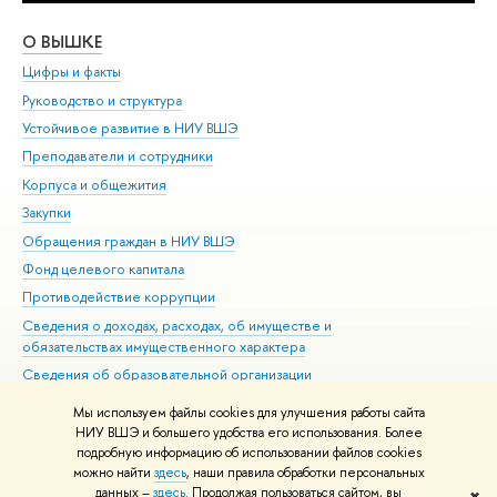
О ВЫШКЕ
ОБ
Цифры и факты
Ли
Руководство и структура
Дов
Устойчивое развитие в НИУ ВШЭ
Ол
Преподаватели и сотрудники
При
Корпуса и общежития
Вы
Закупки
При
Обращения граждан в НИУ ВШЭ
Ас
Фонд целевого капитала
До
Противодействие коррупции
Цен
Сведения о доходах, расходах, об имуществе и
Би
обязательствах имущественного характера
Об
Сведения об образовательной организации
Обр
Людям с ограниченными возможностями здоровья
Мы используем файлы cookies для улучшения работы сайта
Единая платежная страница
НИУ ВШЭ и большего удобства его использования. Более
подробную информацию об использовании файлов cookies
Работа в Вышке
можно найти
здесь
, наши правила обработки персональных
данных –
здесь
. Продолжая пользоваться сайтом, вы