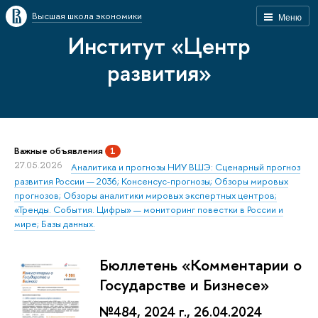
Высшая школа экономики
Меню
Институт «Центр
развития»
Важные объявления
1
27.05.2026
Аналитика и прогнозы НИУ ВШЭ: Сценарный прогноз
развития России — 2036; Консенсус-прогнозы; Обзоры мировых
прогнозов; Обзоры аналитики мировых экспертных центров;
«Тренды. События. Цифры» — мониторинг повестки в России и
мире; Базы данных.
Бюллетень «Комментарии о
Государстве и Бизнесе»
№484, 2024 г., 26.04.2024