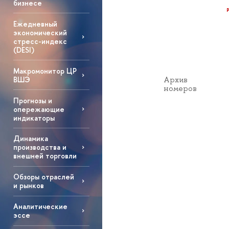
бизнесе
Ежедневный
экономический
стресс-индекс
(DESI)
Макромонитор ЦР
Архив
ВШЭ
номеров
Прогнозы и
опережающие
индикаторы
Динамика
производства и
внешней торговли
Обзоры отраслей
и рынков
Аналитические
эссе