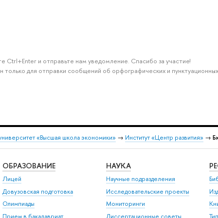
е Ctrl+Enter и отправьте нам уведомление. Спасибо за участие!
н только для отправки сообщений об орфографических и пунктуационных
университет «Высшая школа экономики»
→
Институт «Центр развития»
→
Б
ОБРАЗОВАНИЕ
НАУКА
Р
Лицей
Научные подразделения
Би
Довузовская подготовка
Исследовательские проекты
Из
Олимпиады
Мониторинги
Кн
Прием в бакалавриат
Диссертационные советы
Ти