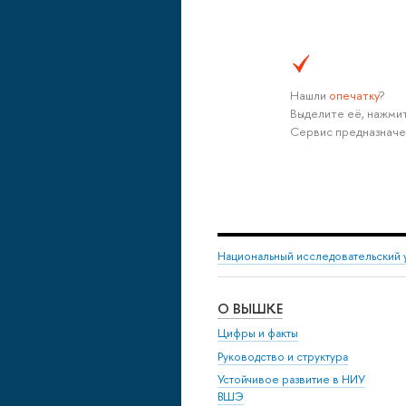
Нашли
опечатку
?
Выделите её, нажмит
Сервис предназначе
Национальный исследовательский 
О ВЫШКЕ
Цифры и факты
Руководство и структура
Устойчивое развитие в НИУ
ВШЭ