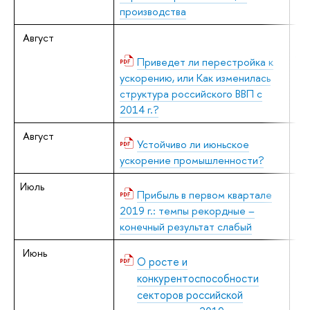
производства
Август
В.
Л.
Приведет ли перестройка к
ускорению, или Как изменилась
структура российского ВВП с
2014 г.?
Август
В.
Устойчиво ли июньское
ускорение промышленности?
Июль
Е.
Прибыль в первом квартале
2019 г.: темпы рекордные –
конечный результат слабый
Июнь
В.
О росте и
Л.
конкурентоспособности
секторов российской