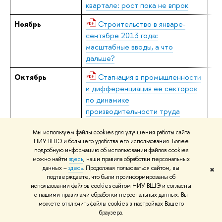
квартале: рост пока не впрок
Ноябрь
Строительство в январе-
Е.
сентябре 2013 года:
масштабные вводы, а что
дальше?
Октябрь
Стагнация в промышленности
В.
и дифференциация ее секторов
по динамике
производительности труда
Сентябрь
Замораживание тарифов
В.
Мы используем файлы cookies для улучшения работы сайта
монополий – новая стратегия
НИУ ВШЭ и большего удобства его использования. Более
подробную информацию об использовании файлов cookies
или популистский кульбит?
можно найти
здесь
, наши правила обработки персональных
данных –
здесь
. Продолжая пользоваться сайтом, вы
✖
Август
Рынок жилья во втором
Е.
подтверждаете, что были проинформированы об
квартале: взлёт, торможение и
использовании файлов cookies сайтом НИУ ВШЭ и согласны
ажиотажный спрос
с нашими правилами обработки персональных данных. Вы
можете отключить файлы cookies в настройках Вашего
Август
Иностранные инвестиции:
В.
браузера.