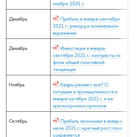
ноябре 2021 г.
Декабрь
Прибыль в январе-сентябре
А.
2021 г.: рекорд в номинальном
выражении
Декабрь
Инвестиции в январе-
В.
сентябре 2021 г.: контрасты на
фоне общей позитивной
тенденции
Ноябрь
Кадры решают все? О
В.
ситуации в промышленности в
январе-октябре 2021 г. и ее
краткосрочном прогнозе
Октябрь
Прибыль экономики в январе-
А.
июле 2021 г.: кратный рост пока
сохраняется