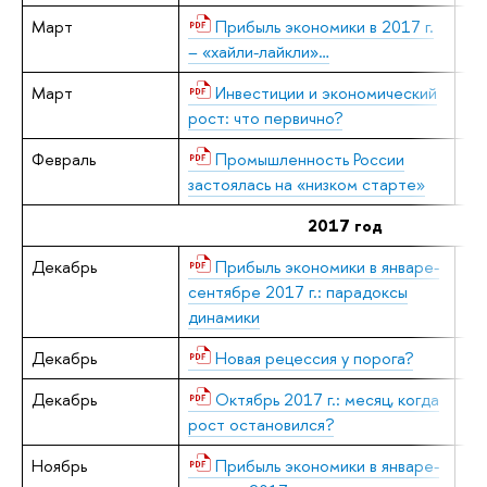
Март
Прибыль экономики в 2017 г.
Е.
– «хайли-лайкли»…
Март
Инвестиции и экономический
В.
рост: что первично?
Февраль
Промышленность России
В.
застоялась на «низком старте»
2017 год
Декабрь
Прибыль экономики в январе-
Е.
сентябре 2017 г.: парадоксы
динамики
Декабрь
Новая рецессия у порога?
В.
Декабрь
Октябрь 2017 г.: месяц, когда
В.
рост остановился?
Ноябрь
Прибыль экономики в январе-
Е.