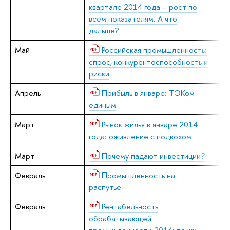
квартале 2014 года – рост по
всем показателям. А что
дальше?
Май
Российская промышленность:
В.
спрос, конкурентоспособность и
риски
Апрель
Прибыль в январе: ТЭКом
Е.
единым
Март
Рынок жилья в январе 2014
Е.
года: оживление с подвохом
Март
Почему падают инвестиции?
В.
Февраль
Промышленность на
В.
распутье
Февраль
Рентабельность
Е.
обрабатывающей