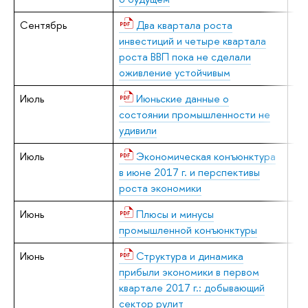
Сентябрь
Два квартала роста
В.
инвестиций и четыре квартала
роста ВВП пока не сделали
оживление устойчивым
Июль
Июньские данные о
В.
состоянии промышленности не
удивили
Июль
Экономическая конъюнктура
В.
в июне 2017 г. и перспективы
роста экономики
Июнь
Плюсы и минусы
В.
промышленной конъюнктуры
Июнь
Структура и динамика
Е.
прибыли экономики в первом
квартале 2017 г.: добывающий
сектор рулит