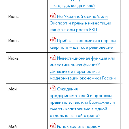
– кто, где, когда и как?
Июнь
Не Украиной единой, или
В.
Экспорт и прямые инвестиции
как факторы роста ВВП
Июнь
Прибыль экономики в первом
Е.
квартале – шаткое равновесие
Июнь
Инвестиционная функция или
В.
инвестиционная фикция?
Динамика и перспективы
модернизации экономики России
Май
Ожидания
В.
предпринимателей и прогнозы
правительства, или Возможна ли
смерть капитализма в одной
отдельно взятой стране?
Май
Рынок жилья в первом
Е.