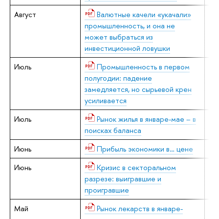
Август
Валютные качели «укачали»
В.
промышленность, и она не
может выбраться из
инвестиционной ловушки
Июль
Промышленность в первом
В.
полугодии: падение
замедляется, но сырьевой крен
усиливается
Июль
Рынок жилья в январе-мае – в
Е.
поисках баланса
Июнь
Прибыль экономики в… цене
Е.
Июнь
Кризис в секторальном
В.
разрезе: выигравшие и
проигравшие
Май
Рынок лекарств в январе-
Е.