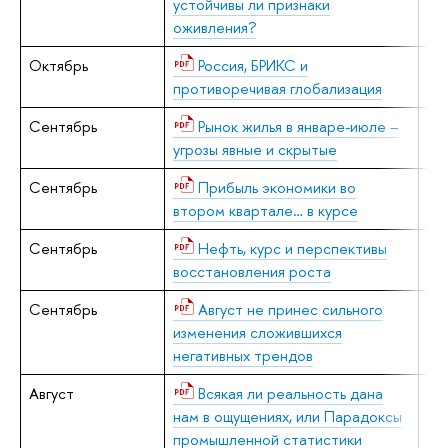
устойчивы ли признаки
оживления?
Октябрь
Россия, БРИКС и
В.
противоречивая глобализация
Сентябрь
Рынок жилья в январе-июле –
Е.
угрозы явные и скрытые
Сентябрь
Прибыль экономики во
Е.
втором квартале… в курсе
Сентябрь
Нефть, курс и перспективы
В.
восстановления роста
Сентябрь
Август не принес сильного
В.
изменения сложившихся
негативных трендов
Август
Всякая ли реальность дана
В.
нам в ощущениях, или Парадоксы
промышленной статистики