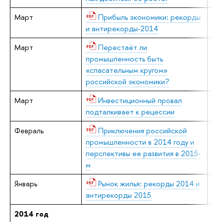
Март
Прибыль экономики: рекорды
Е.
и антирекорды-2014
Март
Перестаёт ли
В.
промышленность быть
«спасательным кругом»
российской экономики?
Март
Инвестиционный провал
В.
подталкивает к рецессии
Февраль
Приключения российской
В.
промышленности в 2014 году и
перспективы ее развития в 2015-
м
Январь
Рынок жилья: рекорды 2014 и
Е.
антирекорды 2015
2014 год