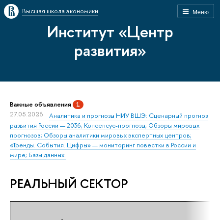
Высшая школа экономики
Меню
Институт «Центр
развития»
Важные объявления
1
27.05.2026
Аналитика и прогнозы НИУ ВШЭ: Сценарный прогноз
развития России — 2036; Консенсус-прогнозы; Обзоры мировых
прогнозов; Обзоры аналитики мировых экспертных центров;
«Тренды. События. Цифры» — мониторинг повестки в России и
мире; Базы данных.
РЕАЛЬНЫЙ СЕКТОР