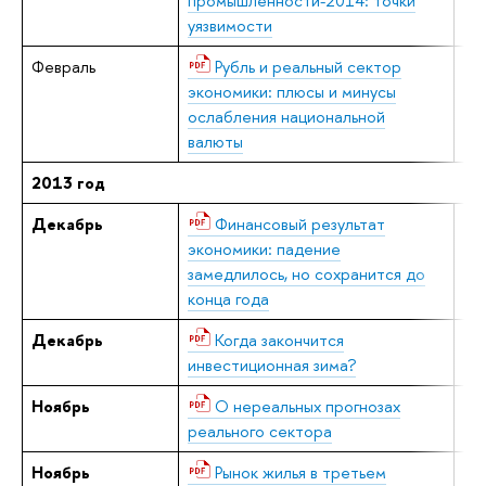
промышленности-2014: точки
уязвимости
Февраль
Рубль и реальный сектор
В.
экономики: плюсы и минусы
ослабления национальной
валюты
2013 год
Декабрь
Финансовый результат
Е.
экономики: падение
замедлилось, но сохранится до
конца года
Декабрь
Когда закончится
В.
инвестиционная зима?
Ноябрь
О нереальных прогнозах
В.
реального сектора
Ноябрь
Рынок жилья в третьем
Е.