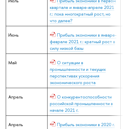
Июль
Прибыль экономики в первом
А.
квартале и январе-апреле 2021
г.: пока многократный рост, но
что далее?
Июнь
Прибыль экономики в январе-
А.
феврале 2021 г.: кратный рост в
силу низкой базы
Май
О ситуации в
В.
промышленности и текущих
перспективах ускорения
экономического роста
Апрель
О конкурентоспособности
В.
российской промышленности в
начале 2021 г.
Апрель
Прибыль экономики в 2020 г.
А.