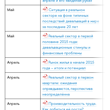
апреле и его «видимая рука»
Май
Ситуация в реальном
В.
секторе на фоне типичных
последствий девальваций в мире
за последние 20 лет
Май
Реальный сектор в первой
В.
половине 2015 года:
девальвационные стимулы и
финансовые проблемы
Апрель
Рынок жилья в начале 2015
Е.
года – итоги и потенциал
Апрель
Реальный сектор в первом
В.
квартале: ожидания
оправдываются, перспектива
неопределённа
Апрель
Производительность труда.
В.
Как добиться её роста?