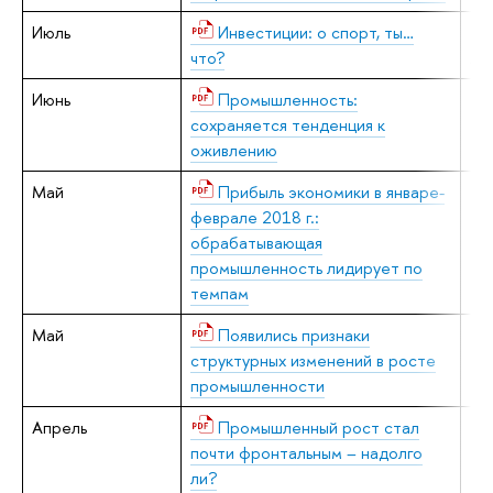
Июль
Инвестиции: о спорт, ты…
В.
что?
Л.
Июнь
Промышленность:
В.
сохраняется тенденция к
оживлению
Май
Прибыль экономики в январе-
Е.
феврале 2018 г.:
обрабатывающая
промышленность лидирует по
темпам
Май
Появились признаки
В.
структурных изменений в росте
промышленности
Апрель
Промышленный рост стал
В.
почти фронтальным – надолго
ли?