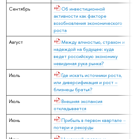
Сентябрь
Об инвестиционной
В.
активности как факторе
возобновления экономического
роста
Август
Между алчностью, страхом и
В.
надеждой на будущее: куда
ведет российскую экономику
невидимая рука рынка?
Июль
Где искать источники роста,
В.
или диверсификация и рост –
близнецы братья?
Июль
Внешняя экспансия
В.
откладывается
Июнь
Прибыль в первом квартале –
Е.
потери и рекорды