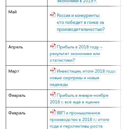
экономики в 2019 г.
Май
В.
Россия и конкуренты:
Н.
кто победит в гонке за
производительностью?
Апрель
Прибыль в 2018 году –
Е.
результат экономики или
статистики?
Март
Инвестиции, итоги 2018 года:
В.
новые сюрпризы и новые
надежды
Февраль
Прибыль в январе-ноябре
Е.
2018 г. всё ещё в «цене»
Февраль
ВВП и промышленное
В.
производство в 2018 г.: итоги
года и перспективы роста