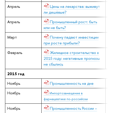
Апрель
Цены на лекарства: выживут
Е.
ли дешёвые?
Апрель
Промышленный рост: быть
В.
или не быть?
Март
Почему падают инвестиции
В.
при росте прибыли?
Февраль
Жилищное строительство в
Е.
2015 году: негативные прогнозы
не сбылись
2015 год
Ноябрь
Промышленность на дне
В.
Ноябрь
Е.
Импортозамещение в
фармацевтике по-российски
Ноябрь
Промышленность России –
В.