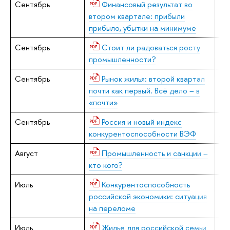
Сентябрь
Финансовый результат во
Е.
втором квартале: прибыли
прибыло, убытки на минимуме
Сентябрь
Стоит ли радоваться росту
Н.
промышленности?
Сентябрь
Рынок жилья: второй квартал
Е.
почти как первый. Всё дело – в
«почти»
Сентябрь
Россия и новый индекс
В.
конкурентоспособности ВЭФ
А.
Август
Промышленность и санкции –
В.
кто кого?
Июль
Конкурентоспособность
В.
российской экономики: ситуация
на переломе
Июль
Жилье для российской семьи
Е.