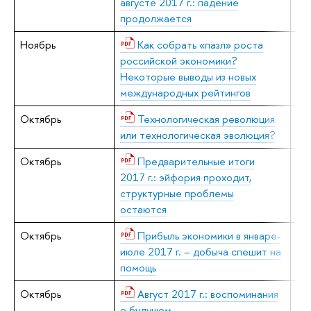
августе 2017 г.: падение
продолжается
Ноябрь
Как собрать «пазл» роста
А.
российской экономики?
Н.
Некоторые выводы из новых
международных рейтингов
Октябрь
Технологическая революция
В.
или технологическая эволюция?
Октябрь
Предварительные итоги
В.
2017 г.: эйфория проходит,
Л.
структурные проблемы
А.
остаются
Октябрь
Прибыль экономики в январе-
Е.
июле 2017 г. – добыча спешит на
помощь
Октябрь
Август 2017 г.: воспоминания
В.
о будущем