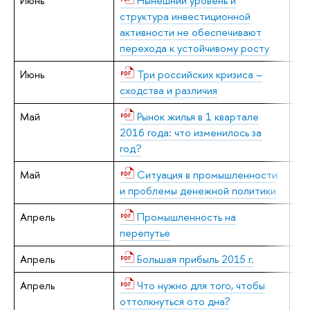
Июнь
Нынешний уровень и
В.
структура инвестиционной
активности не обеспечивают
перехода к устойчивому росту
Июнь
Три российских кризиса –
В.
сходства и различия
Май
Рынок жилья в 1 квартале
Е.
2016 года: что изменилось за
год?
Май
Ситуация в промышленности
В.
и проблемы денежной политики
Апрель
Промышленность на
В.
перепутье
Апрель
Большая прибыль 2015 г.
Е.
Апрель
Что нужно для того, чтобы
В.
оттолкнуться ото дна?