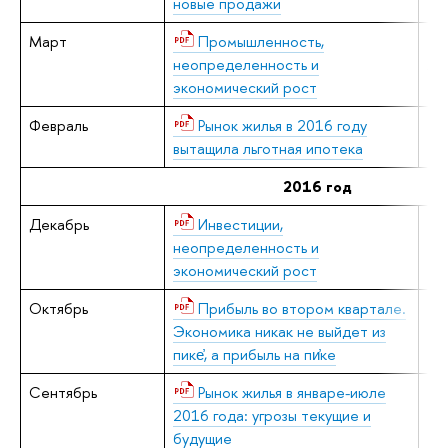
новые продажи
Март
Промышленность,
В.
неопределенность и
Л.
экономический рост
Февраль
Рынок жилья в 2016 году
Е.
вытащила льготная ипотека
2016 год
Декабрь
Инвестиции,
В.
неопределенность и
экономический рост
Октябрь
Прибыль во втором квартале.
Е.
Экономика никак не выйдет из
пике҆, а прибыль на пи҆ке
Сентябрь
Рынок жилья в январе-июле
Е.
2016 года: угрозы текущие и
будущие