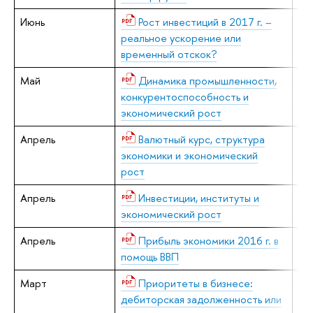
Июнь
Рост инвестиций в 2017 г. –
В.
реальное ускорение или
Н.
временный отскок?
Май
Динамика промышленности,
В.
конкурентоспособность и
Л.
экономический рост
А.
Апрель
Валютный курс, структура
В.
экономики и экономический
Л.
рост
Апрель
Инвестиции, институты и
В.
экономический рост
Апрель
Прибыль экономики 2016 г. в
Е.
помощь ВВП
Март
Приоритеты в бизнесе:
Д.
дебиторская задолженность или