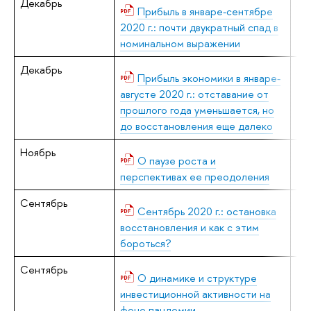
Декабрь
А.
Прибыль в январе-сентябре
2020 г.: почти двукратный спад в
номинальном выражении
Декабрь
А.
Прибыль экономики в январе-
августе 2020 г.: отставание от
прошлого года уменьшается, но
до восстановления еще далеко
Ноябрь
В.
О паузе роста и
перспективах ее преодоления
Сентябрь
В.
Сентябрь 2020 г.: остановка
восстановления и как с этим
бороться?
Сентябрь
В.
О динамике и структуре
инвестиционной активности на
фоне пандемии