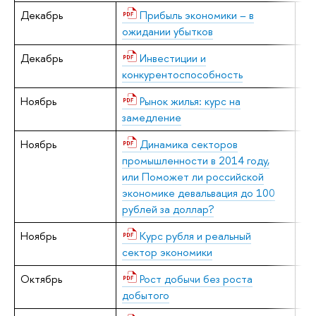
Декабрь
Прибыль экономики – в
Е.
ожидании убытков
Декабрь
Инвестиции и
В.
конкурентоспособность
Ноябрь
Рынок жилья: курс на
Е.
замедление
Ноябрь
Динамика секторов
В.
промышленности в 2014 году,
или Поможет ли российской
экономике девальвация до 100
рублей за доллар?
Ноябрь
Курс рубля и реальный
В.
сектор экономики
Октябрь
Рост добычи без роста
Н.
добытого