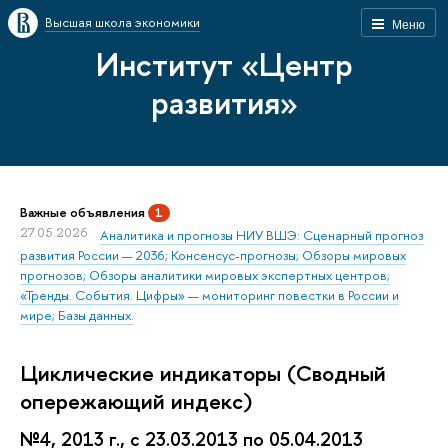
Высшая школа экономики
Меню
Институт «Центр
развития»
Важные объявления
1
27.05.2026
Аналитика и прогнозы НИУ ВШЭ: Сценарный прогноз
развития России — 2036; Консенсус-прогнозы; Обзоры мировых
прогнозов; Обзоры аналитики мировых экспертных центров;
«Тренды. События. Цифры» — мониторинг повестки в России и
мире; Базы данных.
Циклические индикаторы (Сводный
опережающий индекс)
№4, 2013 г., с 23.03.2013 по 05.04.2013