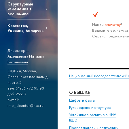
Структурные
изменения в
экономике
Нашли
опечатку
?
Казахстан,
Выделите её, нажмит
Украина, Беларусь
Сервис предназначе
Директор —
Акиндинова Наталья
Васильевна
109074, Москва,
Национальный исследовательский 
Славянская площадь, д.
4, стр. 2,
тел. (495) 772-95-90
О ВЫШКЕ
доб. 23617
e-mail:
Цифры и факты
info_dcenter@hse.ru
Руководство и структура
Устойчивое развитие в НИУ
ВШЭ
Преподаватели и сотрудники