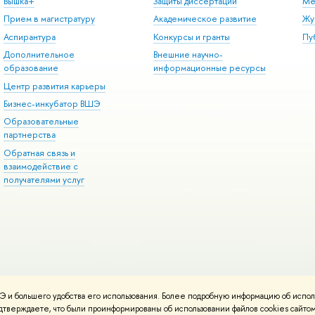
Вышка+
Защиты диссертаций
Ме
Прием в магистратуру
Академическое развитие
Жу
Аспирантура
Конкурсы и гранты
Пу
Дополнительное
Внешние научно-
образование
информационные ресурсы
Центр развития карьеры
Бизнес-инкубатор ВШЭ
Образовательные
партнерства
Обратная связь и
взаимодействие с
получателями услуг
 и большего удобства его использования. Более подробную информацию об испол
онтакты
Условия использования материалов
Политика конфиденциальност
подтверждаете, что были проинформированы об использовании файлов cookies сай
ботаны в
Школе дизайна НИУ ВШЭ