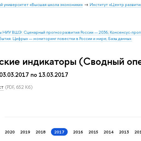
й университет «Высшая школа экономики»
Институт «Центр развити
ы НИУ ВШЭ: Сценарный прогноз развития России — 2036; Консенсус-про
бытия. Цифры» — мониторинг повестки в России и мире; Базы данных.
ские индикаторы (Сводный оп
 03.03.2017 по 13.03.2017
ст
(PDF, 652 Кб)
2020
2019
2018
2017
2016
2015
2014
2013
20