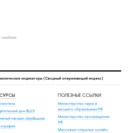
 ошибках.
иклические индикаторы (Сводный опережающий индекс)
ЕСУРСЫ
ПОЛЕЗНЫЕ ССЫЛКИ
блиотека
Министерство науки и
высшего образования РФ
дательский дом ВШЭ
Министерство просвещения
ижный магазин «БукВышка»
РФ
пография
Массовые открытые онлайн-