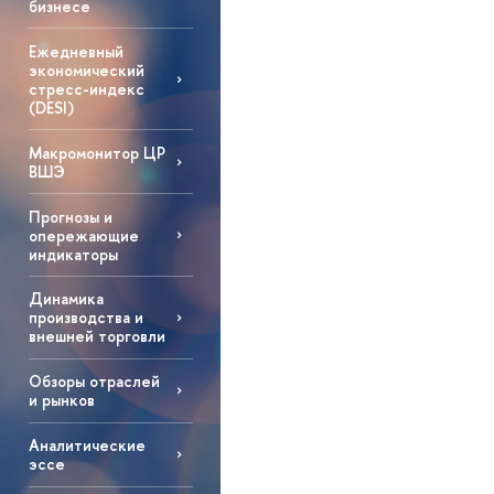
бизнесе
Ежедневный
экономический
стресс-индекс
(DESI)
Макромонитор ЦР
ВШЭ
Прогнозы и
опережающие
индикаторы
Динамика
производства и
внешней торговли
Обзоры отраслей
и рынков
Аналитические
эссе