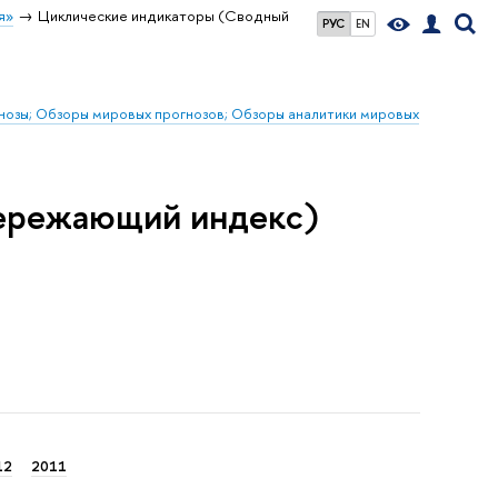
я»
Циклические индикаторы (Сводный
РУС
EN
гнозы; Обзоры мировых прогнозов; Обзоры аналитики мировых
ережающий индекс)
12
2011