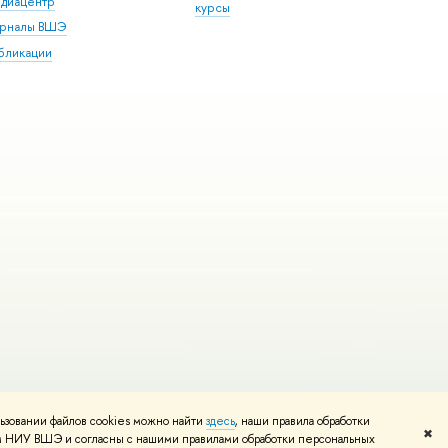
диацентр
курсы
рналы ВШЭ
бликации
ьзовании файлов cookies можно найти
здесь
, наши правила обработки
и
Карта сайта
Редактору
✖
том НИУ ВШЭ и согласны с нашими правилами обработки персональных