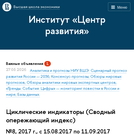
Высшая школа экономики
Меню
Институт «Центр
развития»
Важные объявления
1
27.05.2026
Аналитика и прогнозы НИУ ВШЭ: Сценарный прогноз
развития России — 2036; Консенсус-прогнозы; Обзоры мировых
прогнозов; Обзоры аналитики мировых экспертных центров;
«Тренды. События. Цифры» — мониторинг повестки в России и
мире; Базы данных.
Циклические индикаторы (Сводный
опережающий индекс)
№8, 2017 г., с 15.08.2017 по 11.09.2017