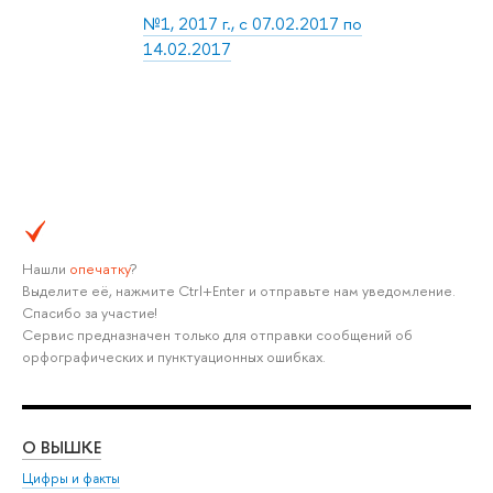
№1, 2017 г., с 07.02.2017 по
14.02.2017
Нашли
опечатку
?
Выделите её, нажмите Ctrl+Enter и отправьте нам уведомление.
Спасибо за участие!
Сервис предназначен только для отправки сообщений об
орфографических и пунктуационных ошибках.
О ВЫШКЕ
ОБ
Цифры и факты
Ли