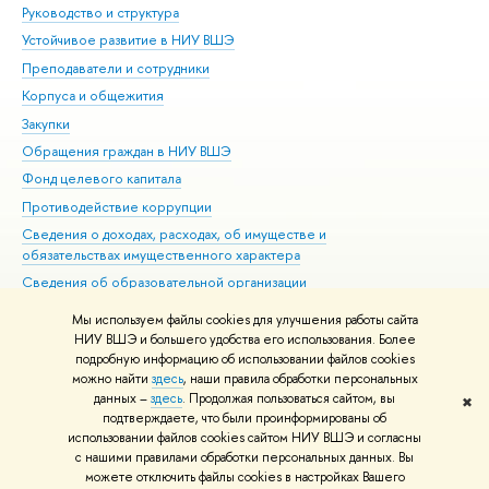
Руководство и структура
Дов
Устойчивое развитие в НИУ ВШЭ
Ол
Преподаватели и сотрудники
При
Корпуса и общежития
Вы
Закупки
При
Обращения граждан в НИУ ВШЭ
Ас
Фонд целевого капитала
До
Противодействие коррупции
Цен
Сведения о доходах, расходах, об имуществе и
Би
обязательствах имущественного характера
Об
Сведения об образовательной организации
Обр
Людям с ограниченными возможностями здоровья
Мы используем файлы cookies для улучшения работы сайта
Единая платежная страница
НИУ ВШЭ и большего удобства его использования. Более
подробную информацию об использовании файлов cookies
Работа в Вышке
можно найти
здесь
, наши правила обработки персональных
данных –
здесь
. Продолжая пользоваться сайтом, вы
✖
Редактору
подтверждаете, что были проинформированы об
© НИУ ВШЭ 1993–2026
Адреса и контакты
Условия использования
использовании файлов cookies сайтом НИУ ВШЭ и согласны
с нашими правилами обработки персональных данных. Вы
материалов
Политика конфиденциальности
Карта сайта
можете отключить файлы cookies в настройках Вашего
Шрифты HSE Sans и HSE Slab разработаны в
Школе дизайна НИУ ВШЭ