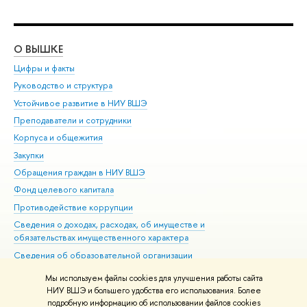
О ВЫШКЕ
ОБ
Цифры и факты
Ли
Руководство и структура
Дов
Устойчивое развитие в НИУ ВШЭ
Ол
Преподаватели и сотрудники
При
Корпуса и общежития
Вы
Закупки
При
Обращения граждан в НИУ ВШЭ
Ас
Фонд целевого капитала
До
Противодействие коррупции
Цен
Сведения о доходах, расходах, об имуществе и
Би
обязательствах имущественного характера
Об
Сведения об образовательной организации
Обр
Людям с ограниченными возможностями здоровья
Мы используем файлы cookies для улучшения работы сайта
Единая платежная страница
НИУ ВШЭ и большего удобства его использования. Более
подробную информацию об использовании файлов cookies