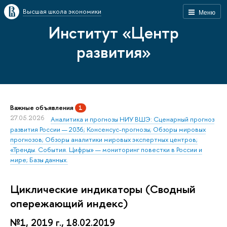
Высшая школа экономики
Меню
Институт «Центр
развития»
Важные объявления
1
27.05.2026
Аналитика и прогнозы НИУ ВШЭ: Сценарный прогноз
развития России — 2036; Консенсус-прогнозы; Обзоры мировых
прогнозов; Обзоры аналитики мировых экспертных центров;
«Тренды. События. Цифры» — мониторинг повестки в России и
мире; Базы данных.
Циклические индикаторы (Сводный
опережающий индекс)
№1, 2019 г., 18.02.2019