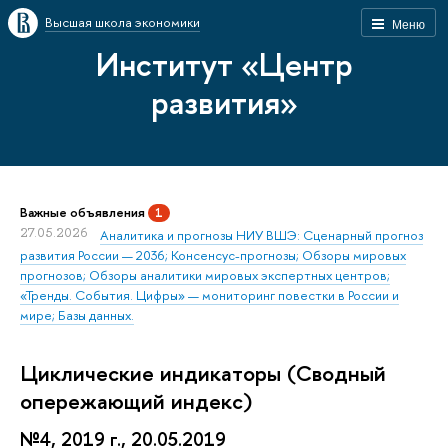
Высшая школа экономики
Меню
Институт «Центр
развития»
Важные объявления
1
27.05.2026
Аналитика и прогнозы НИУ ВШЭ: Сценарный прогноз
развития России — 2036; Консенсус-прогнозы; Обзоры мировых
прогнозов; Обзоры аналитики мировых экспертных центров;
«Тренды. События. Цифры» — мониторинг повестки в России и
мире; Базы данных.
Циклические индикаторы (Сводный
опережающий индекс)
№4, 2019 г., 20.05.2019