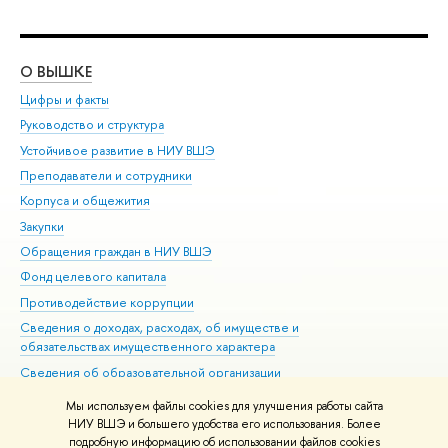
О ВЫШКЕ
ОБ
Цифры и факты
Ли
Руководство и структура
Дов
Устойчивое развитие в НИУ ВШЭ
Ол
Преподаватели и сотрудники
При
Корпуса и общежития
Вы
Закупки
При
Обращения граждан в НИУ ВШЭ
Ас
Фонд целевого капитала
До
Противодействие коррупции
Цен
Сведения о доходах, расходах, об имуществе и
Би
обязательствах имущественного характера
Об
Сведения об образовательной организации
Обр
Людям с ограниченными возможностями здоровья
Мы используем файлы cookies для улучшения работы сайта
Единая платежная страница
НИУ ВШЭ и большего удобства его использования. Более
подробную информацию об использовании файлов cookies