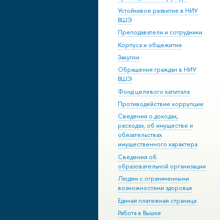
Устойчивое развитие в НИУ
ВШЭ
Преподаватели и сотрудники
Корпуса и общежития
Закупки
Обращения граждан в НИУ
ВШЭ
Фонд целевого капитала
Противодействие коррупции
Сведения о доходах,
расходах, об имуществе и
обязательствах
имущественного характера
Сведения об
образовательной организации
Людям с ограниченными
возможностями здоровья
Единая платежная страница
Работа в Вышке