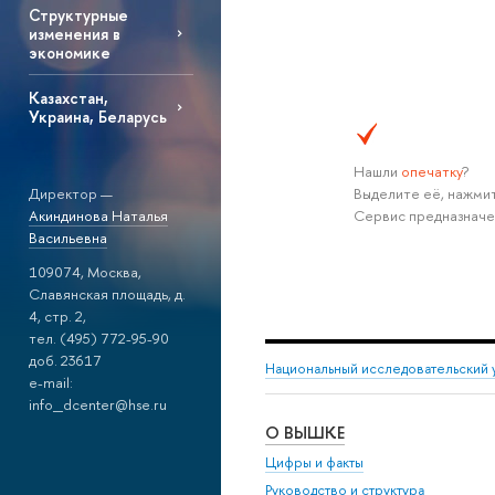
Структурные
изменения в
экономике
Казахстан,
Украина, Беларусь
Нашли
опечатку
?
Директор —
Выделите её, нажмит
Акиндинова Наталья
Сервис предназначе
Васильевна
109074, Москва,
Славянская площадь, д.
4, стр. 2,
тел. (495) 772-95-90
доб. 23617
Национальный исследовательский 
e-mail:
info_dcenter@hse.ru
О ВЫШКЕ
Цифры и факты
Руководство и структура