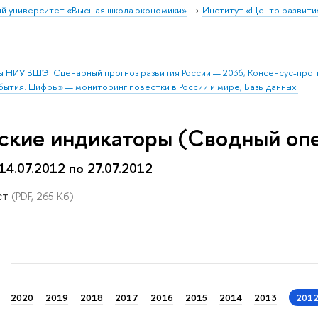
й университет «Высшая школа экономики»
Институт «Центр развити
ы НИУ ВШЭ: Сценарный прогноз развития России — 2036; Консенсус-про
бытия. Цифры» — мониторинг повестки в России и мире; Базы данных.
ские индикаторы (Сводный оп
 14.07.2012 по 27.07.2012
ст
(PDF, 265 Кб)
2020
2019
2018
2017
2016
2015
2014
2013
201