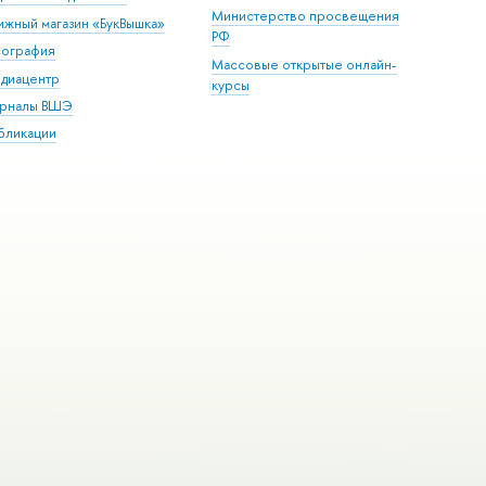
Министерство просвещения
ижный магазин «БукВышка»
РФ
пография
Массовые открытые онлайн-
диацентр
курсы
рналы ВШЭ
бликации