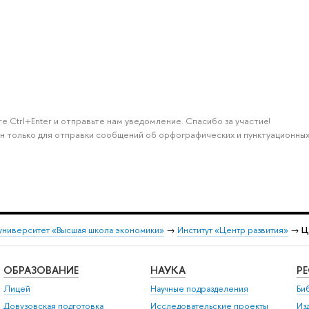
е Ctrl+Enter и отправьте нам уведомление. Спасибо за участие!
н только для отправки сообщений об орфографических и пунктуационных
университет «Высшая школа экономики»
→
Институт «Центр развития»
→
Ц
ОБРАЗОВАНИЕ
НАУКА
Р
Лицей
Научные подразделения
Би
Довузовская подготовка
Исследовательские проекты
Из