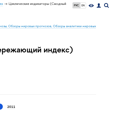
я»
Циклические индикаторы (Сводный
РУС
EN
гнозы; Обзоры мировых прогнозов; Обзоры аналитики мировых
ережающий индекс)
2
2011