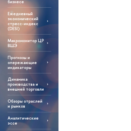
бизнесе
Ежедневный
экономический
стресс-индекс
(DESI)
Макромонитор ЦР
ВШЭ
Прогнозы и
опережающие
индикаторы
Динамика
производства и
внешней торговли
Обзоры отраслей
и рынков
Аналитические
эссе