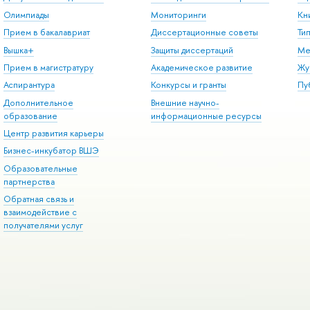
Олимпиады
Мониторинги
Кн
Прием в бакалавриат
Диссертационные советы
Ти
Вышка+
Защиты диссертаций
Ме
Прием в магистратуру
Академическое развитие
Жу
Аспирантура
Конкурсы и гранты
Пу
Дополнительное
Внешние научно-
образование
информационные ресурсы
Центр развития карьеры
Бизнес-инкубатор ВШЭ
Образовательные
партнерства
Обратная связь и
взаимодействие с
получателями услуг