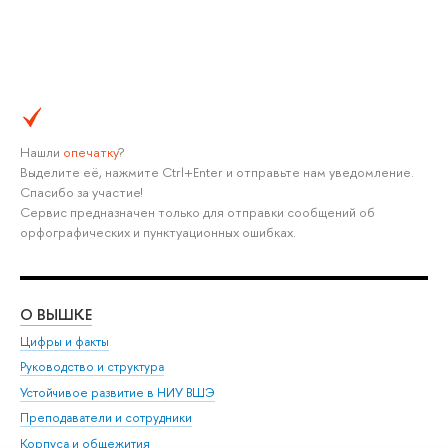
Нашли
опечатку
?
Выделите её, нажмите Ctrl+Enter и отправьте нам уведомление.
Спасибо за участие!
Сервис предназначен только для отправки сообщений об
орфографических и пунктуационных ошибках.
О ВЫШКЕ
ОБ
Цифры и факты
Ли
Руководство и структура
Дов
Устойчивое развитие в НИУ ВШЭ
Ол
Преподаватели и сотрудники
При
Корпуса и общежития
Вы