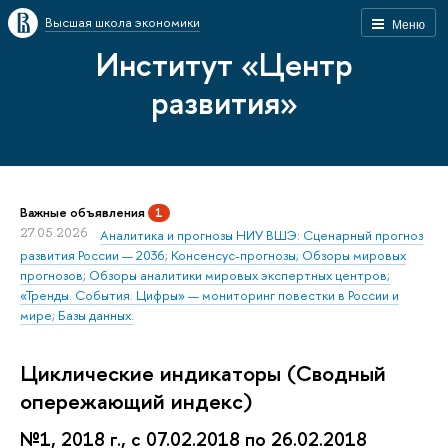
Высшая школа экономики
Меню
Институт «Центр
развития»
Важные объявления
1
27.05.2026
Аналитика и прогнозы НИУ ВШЭ: Сценарный прогноз
развития России — 2036; Консенсус-прогнозы; Обзоры мировых
прогнозов; Обзоры аналитики мировых экспертных центров;
«Тренды. События. Цифры» — мониторинг повестки в России и
мире; Базы данных.
Циклические индикаторы (Сводный
опережающий индекс)
№1, 2018 г., с 07.02.2018 по 26.02.2018