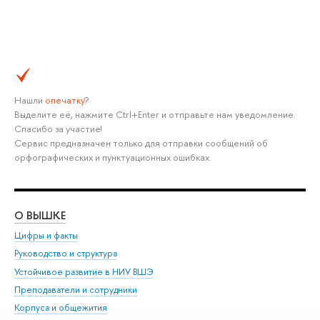
Нашли
опечатку
?
Выделите её, нажмите Ctrl+Enter и отправьте нам уведомление.
Спасибо за участие!
Сервис предназначен только для отправки сообщений об
орфографических и пунктуационных ошибках.
О ВЫШКЕ
ОБ
Цифры и факты
Ли
Руководство и структура
Дов
Устойчивое развитие в НИУ ВШЭ
Ол
Преподаватели и сотрудники
При
Корпуса и общежития
Вы