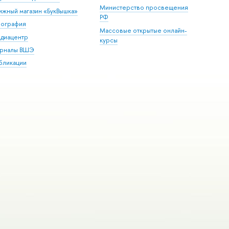
Министерство просвещения
ижный магазин «БукВышка»
РФ
пография
Массовые открытые онлайн-
диацентр
курсы
рналы ВШЭ
бликации