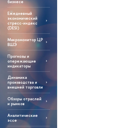
бизнесе
Ежедневный
экономический
стресс-индекс
(DESI)
Макромонитор ЦР
ВШЭ
Прогнозы и
опережающие
индикаторы
Динамика
производства и
внешней торговли
Обзоры отраслей
и рынков
Аналитические
эссе