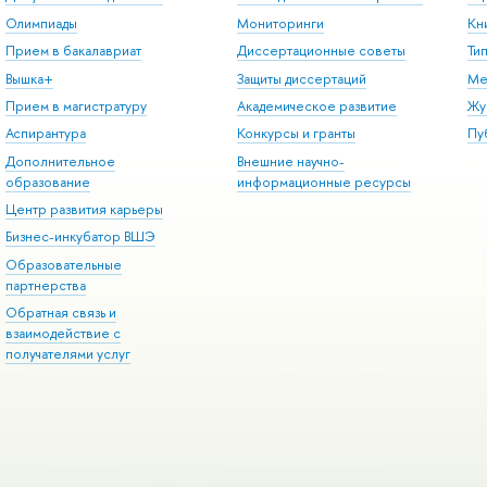
Олимпиады
Мониторинги
Кн
Прием в бакалавриат
Диссертационные советы
Ти
Вышка+
Защиты диссертаций
Ме
Прием в магистратуру
Академическое развитие
Жу
Аспирантура
Конкурсы и гранты
Пу
Дополнительное
Внешние научно-
образование
информационные ресурсы
Центр развития карьеры
Бизнес-инкубатор ВШЭ
Образовательные
партнерства
Обратная связь и
взаимодействие с
получателями услуг