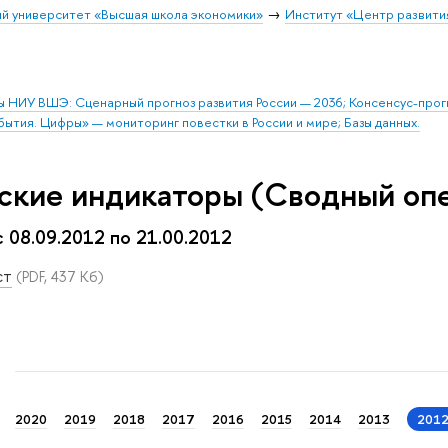
й университет «Высшая школа экономики»
Институт «Центр развити
ы НИУ ВШЭ: Сценарный прогноз развития России — 2036; Консенсус-про
бытия. Цифры» — мониторинг повестки в России и мире; Базы данных.
ские индикаторы (Сводный оп
с 08.09.2012 по 21.00.2012
ст
(PDF, 437 Кб)
2020
2019
2018
2017
2016
2015
2014
2013
201