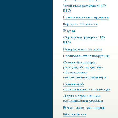
Устойчивое развитие в НИУ
ВШЭ
Преподаватели и сотрудники
Корпуса и общежития
Закупки
Обращения граждан в НИУ
ВШЭ
Фонд целевого капитала
Противодействие коррупции
Сведения о доходах,
расходах, об имуществе и
обязательствах
имущественного характера
Сведения об
образовательной организации
Людям с ограниченными
возможностями здоровья
Единая платежная страница
Работа в Вышке