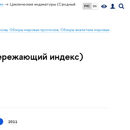
я»
Циклические индикаторы (Сводный
РУС
EN
гнозы; Обзоры мировых прогнозов; Обзоры аналитики мировых
ережающий индекс)
2
2011