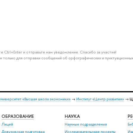
е Ctrl+Enter и отправьте нам уведомление. Спасибо за участие!
н только для отправки сообщений об орфографических и пунктуационных
университет «Высшая школа экономики»
→
Институт «Центр развития»
→
Ц
ОБРАЗОВАНИЕ
НАУКА
Р
Лицей
Научные подразделения
Би
Довузовская подготовка
Исследовательские проекты
Из