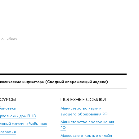
 ошибках.
иклические индикаторы (Сводный опережающий индекс)
ЕСУРСЫ
ПОЛЕЗНЫЕ ССЫЛКИ
блиотека
Министерство науки и
высшего образования РФ
дательский дом ВШЭ
Министерство просвещения
ижный магазин «БукВышка»
РФ
пография
Массовые открытые онлайн-