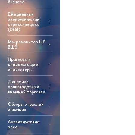
бизнесе
Ежедневный
экономический
стресс-индекс
(DESI)
Макромонитор ЦР
ВШЭ
Прогнозы и
опережающие
индикаторы
Динамика
производства и
внешней торговли
Обзоры отраслей
и рынков
Аналитические
эссе