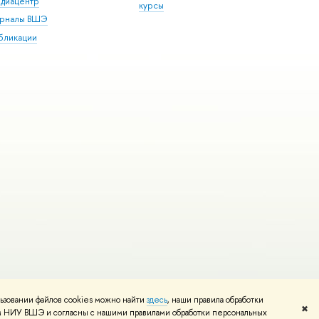
диацентр
курсы
рналы ВШЭ
бликации
ьзовании файлов cookies можно найти
здесь
, наши правила обработки
и
Карта сайта
Редактору
✖
том НИУ ВШЭ и согласны с нашими правилами обработки персональных