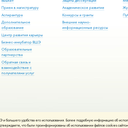
Вышка+
Защиты диссертаций
Ме
Прием в магистратуру
Академическое развитие
Жу
Аспирантура
Конкурсы и гранты
Пу
Дополнительное
Внешние научно-
образование
информационные ресурсы
Центр развития карьеры
Бизнес-инкубатор ВШЭ
Образовательные
партнерства
Обратная связь и
взаимодействие с
получателями услуг
 и большего удобства его использования. Более подробную информацию об испол
онтакты
Условия использования материалов
Политика конфиденциальност
подтверждаете, что были проинформированы об использовании файлов cookies сай
ботаны в
Школе дизайна НИУ ВШЭ