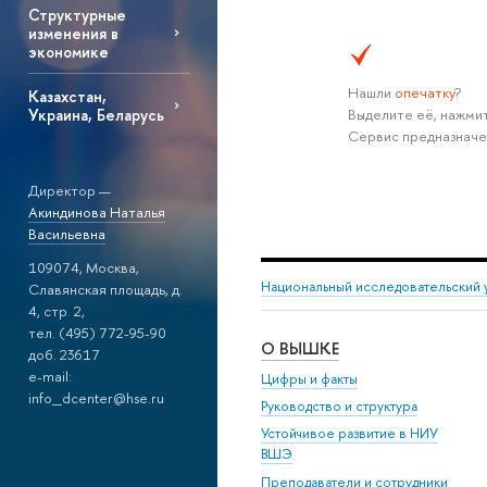
Структурные
изменения в
экономике
Нашли
опечатку
?
Казахстан,
Выделите её, нажмит
Украина, Беларусь
Сервис предназначе
Директор —
Акиндинова Наталья
Васильевна
109074, Москва,
Национальный исследовательский 
Славянская площадь, д.
4, стр. 2,
тел. (495) 772-95-90
О ВЫШКЕ
доб. 23617
e-mail:
Цифры и факты
info_dcenter@hse.ru
Руководство и структура
Устойчивое развитие в НИУ
ВШЭ
Преподаватели и сотрудники