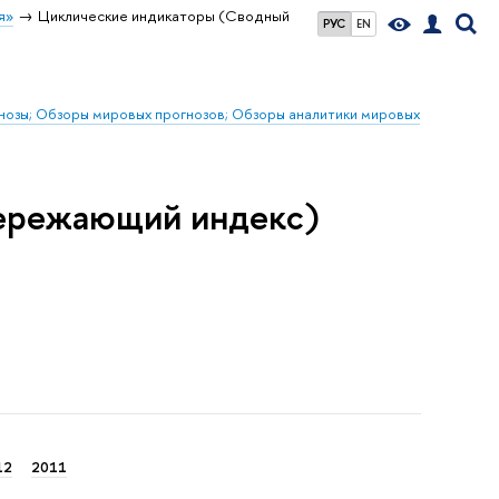
я»
Циклические индикаторы (Сводный
РУС
EN
гнозы; Обзоры мировых прогнозов; Обзоры аналитики мировых
ережающий индекс)
12
2011