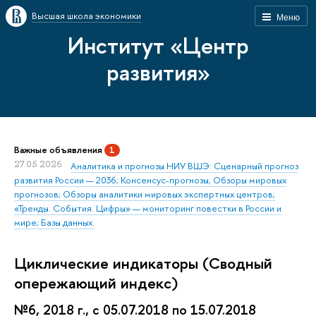
Высшая школа экономики
Меню
Институт «Центр
развития»
Важные объявления
1
27.05.2026
Аналитика и прогнозы НИУ ВШЭ: Сценарный прогноз
развития России — 2036; Консенсус-прогнозы; Обзоры мировых
прогнозов; Обзоры аналитики мировых экспертных центров;
«Тренды. События. Цифры» — мониторинг повестки в России и
мире; Базы данных.
Циклические индикаторы (Сводный
опережающий индекс)
№6, 2018 г., с 05.07.2018 по 15.07.2018