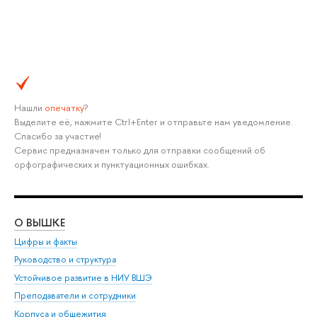
Нашли
опечатку
?
Выделите её, нажмите Ctrl+Enter и отправьте нам уведомление.
Спасибо за участие!
Сервис предназначен только для отправки сообщений об
орфографических и пунктуационных ошибках.
О ВЫШКЕ
ОБ
Цифры и факты
Ли
Руководство и структура
Дов
Устойчивое развитие в НИУ ВШЭ
Ол
Преподаватели и сотрудники
При
Корпуса и общежития
Вы