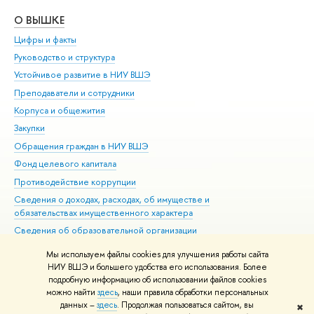
О ВЫШКЕ
ОБ
Цифры и факты
Ли
Руководство и структура
Дов
Устойчивое развитие в НИУ ВШЭ
Ол
Преподаватели и сотрудники
При
Корпуса и общежития
Вы
Закупки
При
Обращения граждан в НИУ ВШЭ
Ас
Фонд целевого капитала
До
Противодействие коррупции
Цен
Сведения о доходах, расходах, об имуществе и
Би
обязательствах имущественного характера
Об
Сведения об образовательной организации
Обр
Людям с ограниченными возможностями здоровья
Мы используем файлы cookies для улучшения работы сайта
Единая платежная страница
НИУ ВШЭ и большего удобства его использования. Более
подробную информацию об использовании файлов cookies
Работа в Вышке
можно найти
здесь
, наши правила обработки персональных
данных –
здесь
. Продолжая пользоваться сайтом, вы
✖