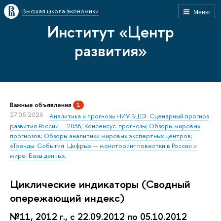
Высшая школа экономики
Меню
Институт «Центр
развития»
Важные объявления
1
27.05.2026
Аналитика и прогнозы НИУ ВШЭ: Сценарный прогноз
развития России — 2036; Консенсус-прогнозы; Обзоры мировых
прогнозов; Обзоры аналитики мировых экспертных центров;
«Тренды. События. Цифры» — мониторинг повестки в России и
мире; Базы данных.
Циклические индикаторы (Сводный
опережающий индекс)
№11, 2012 г., с 22.09.2012 по 05.10.2012