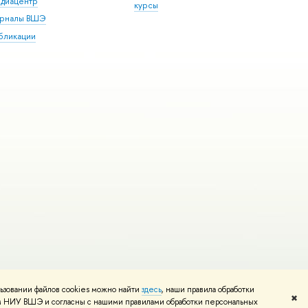
диацентр
курсы
рналы ВШЭ
бликации
ьзовании файлов cookies можно найти
здесь
, наши правила обработки
и
Карта сайта
Редактору
✖
том НИУ ВШЭ и согласны с нашими правилами обработки персональных