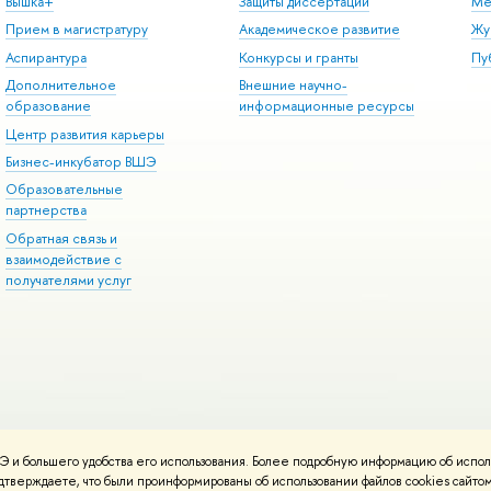
Вышка+
Защиты диссертаций
Ме
Прием в магистратуру
Академическое развитие
Жу
Аспирантура
Конкурсы и гранты
Пу
Дополнительное
Внешние научно-
образование
информационные ресурсы
Центр развития карьеры
Бизнес-инкубатор ВШЭ
Образовательные
партнерства
Обратная связь и
взаимодействие с
получателями услуг
 и большего удобства его использования. Более подробную информацию об испол
онтакты
Условия использования материалов
Политика конфиденциальност
подтверждаете, что были проинформированы об использовании файлов cookies сай
ботаны в
Школе дизайна НИУ ВШЭ