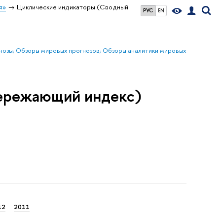
я»
Циклические индикаторы (Сводный
РУС
EN
гнозы; Обзоры мировых прогнозов; Обзоры аналитики мировых
ережающий индекс)
12
2011