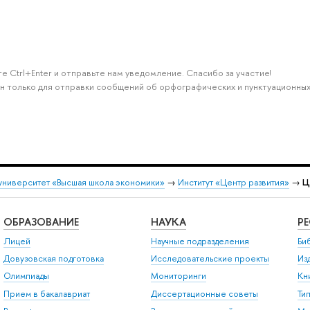
е Ctrl+Enter и отправьте нам уведомление. Спасибо за участие!
н только для отправки сообщений об орфографических и пунктуационных
университет «Высшая школа экономики»
→
Институт «Центр развития»
→
Ц
ОБРАЗОВАНИЕ
НАУКА
Р
Лицей
Научные подразделения
Би
Довузовская подготовка
Исследовательские проекты
Из
Олимпиады
Мониторинги
Кн
Прием в бакалавриат
Диссертационные советы
Ти