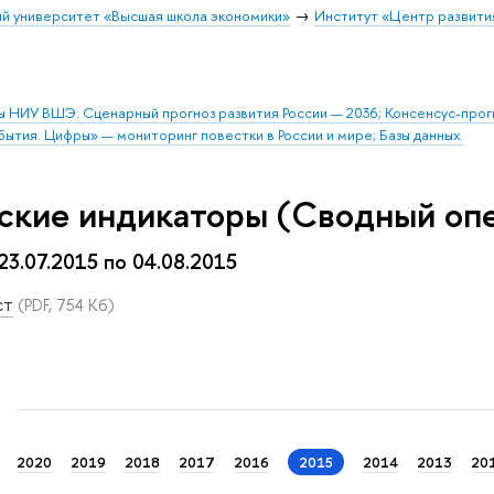
й университет «Высшая школа экономики»
Институт «Центр развити
ы НИУ ВШЭ: Сценарный прогноз развития России — 2036; Консенсус-про
бытия. Цифры» — мониторинг повестки в России и мире; Базы данных.
ские индикаторы (Сводный оп
 23.07.2015 по 04.08.2015
ст
(PDF, 754 Кб)
2020
2019
2018
2017
2016
2015
2014
2013
20