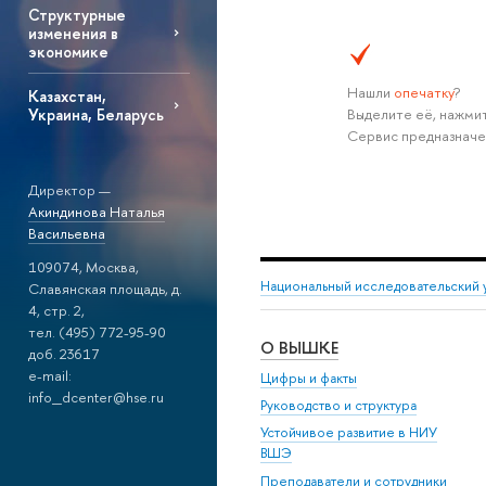
Структурные
изменения в
экономике
Нашли
опечатку
?
Казахстан,
Выделите её, нажмит
Украина, Беларусь
Сервис предназначе
Директор —
Акиндинова Наталья
Васильевна
109074, Москва,
Национальный исследовательский 
Славянская площадь, д.
4, стр. 2,
тел. (495) 772-95-90
О ВЫШКЕ
доб. 23617
e-mail:
Цифры и факты
info_dcenter@hse.ru
Руководство и структура
Устойчивое развитие в НИУ
ВШЭ
Преподаватели и сотрудники