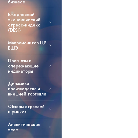
бизнесе
Ежедневный
экономический
стресс-индекс
(DESI)
Макромонитор ЦР
ВШЭ
Прогнозы и
опережающие
индикаторы
Динамика
производства и
внешней торговли
Обзоры отраслей
и рынков
Аналитические
эссе