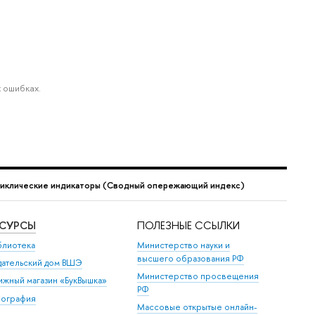
 ошибках.
иклические индикаторы (Сводный опережающий индекс)
ЕСУРСЫ
ПОЛЕЗНЫЕ ССЫЛКИ
блиотека
Министерство науки и
высшего образования РФ
дательский дом ВШЭ
Министерство просвещения
ижный магазин «БукВышка»
РФ
пография
Массовые открытые онлайн-