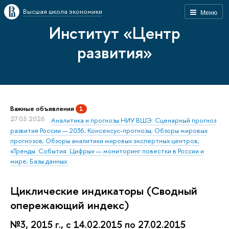
Высшая школа экономики
Меню
Институт «Центр
развития»
Важные объявления
1
27.05.2026
Аналитика и прогнозы НИУ ВШЭ: Сценарный прогноз
развития России — 2036; Консенсус-прогнозы; Обзоры мировых
прогнозов; Обзоры аналитики мировых экспертных центров;
«Тренды. События. Цифры» — мониторинг повестки в России и
мире; Базы данных.
Циклические индикаторы (Сводный
опережающий индекс)
№3, 2015 г., с 14.02.2015 по 27.02.2015