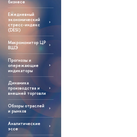
бизнесе
Ежедневный
экономический
стресс-индекс
(DESI)
Макромонитор ЦР
ВШЭ
Прогнозы и
опережающие
индикаторы
Динамика
производства и
внешней торговли
Обзоры отраслей
и рынков
Аналитические
эссе