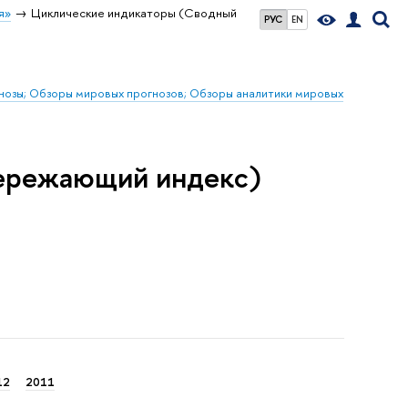
я»
Циклические индикаторы (Сводный
РУС
EN
гнозы; Обзоры мировых прогнозов; Обзоры аналитики мировых
ережающий индекс)
12
2011