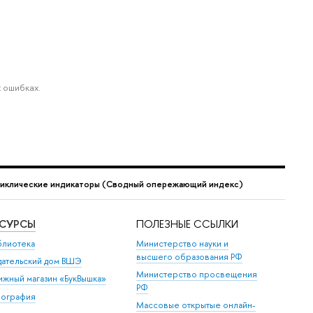
 ошибках.
иклические индикаторы (Сводный опережающий индекс)
ЕСУРСЫ
ПОЛЕЗНЫЕ ССЫЛКИ
блиотека
Министерство науки и
высшего образования РФ
дательский дом ВШЭ
Министерство просвещения
ижный магазин «БукВышка»
РФ
пография
Массовые открытые онлайн-