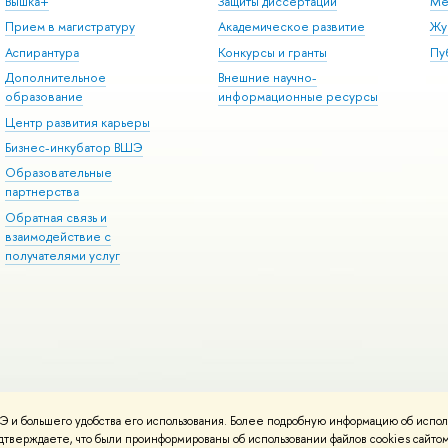
Вышка+
Защиты диссертаций
Ме
Прием в магистратуру
Академическое развитие
Жу
Аспирантура
Конкурсы и гранты
Пу
Дополнительное
Внешние научно-
образование
информационные ресурсы
Центр развития карьеры
Бизнес-инкубатор ВШЭ
Образовательные
партнерства
Обратная связь и
взаимодействие с
получателями услуг
 и большего удобства его использования. Более подробную информацию об испол
онтакты
Условия использования материалов
Политика конфиденциальност
подтверждаете, что были проинформированы об использовании файлов cookies сай
ботаны в
Школе дизайна НИУ ВШЭ