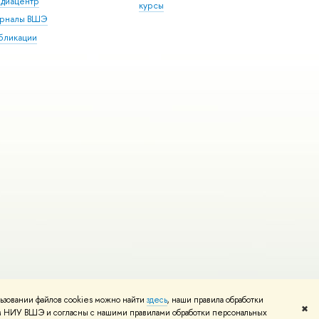
диацентр
курсы
рналы ВШЭ
бликации
ьзовании файлов cookies можно найти
здесь
, наши правила обработки
и
Карта сайта
Редактору
✖
том НИУ ВШЭ и согласны с нашими правилами обработки персональных