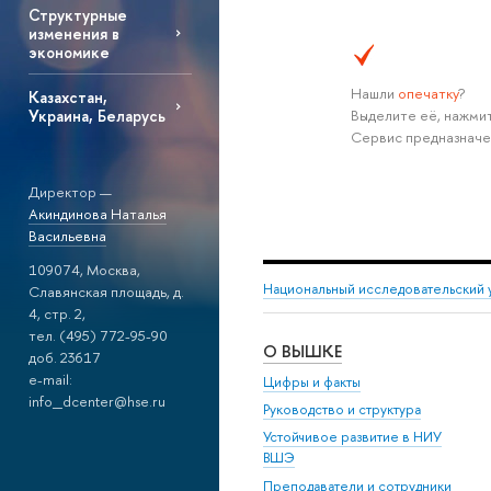
Структурные
изменения в
экономике
Нашли
опечатку
?
Казахстан,
Выделите её, нажмит
Украина, Беларусь
Сервис предназначе
Директор —
Акиндинова Наталья
Васильевна
109074, Москва,
Национальный исследовательский 
Славянская площадь, д.
4, стр. 2,
тел. (495) 772-95-90
О ВЫШКЕ
доб. 23617
e-mail:
Цифры и факты
info_dcenter@hse.ru
Руководство и структура
Устойчивое развитие в НИУ
ВШЭ
Преподаватели и сотрудники