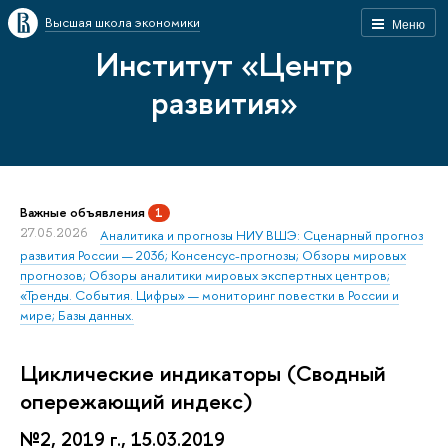
Высшая школа экономики
Меню
Институт «Центр
развития»
Важные объявления
1
27.05.2026
Аналитика и прогнозы НИУ ВШЭ: Сценарный прогноз
развития России — 2036; Консенсус-прогнозы; Обзоры мировых
прогнозов; Обзоры аналитики мировых экспертных центров;
«Тренды. События. Цифры» — мониторинг повестки в России и
мире; Базы данных.
Циклические индикаторы (Сводный
опережающий индекс)
№2, 2019 г., 15.03.2019