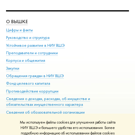
О ВЫШКЕ
ОБ
Цифры и факты
Ли
Руководство и структура
Дов
Устойчивое развитие в НИУ ВШЭ
Ол
Преподаватели и сотрудники
При
Корпуса и общежития
Вы
Закупки
При
Обращения граждан в НИУ ВШЭ
Ас
Фонд целевого капитала
До
Противодействие коррупции
Цен
Сведения о доходах, расходах, об имуществе и
Би
обязательствах имущественного характера
Об
Сведения об образовательной организации
Обр
Людям с ограниченными возможностями здоровья
Мы используем файлы cookies для улучшения работы сайта
Единая платежная страница
НИУ ВШЭ и большего удобства его использования. Более
подробную информацию об использовании файлов cookies