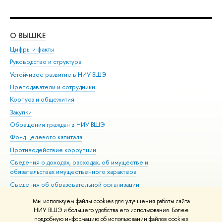
О ВЫШКЕ
ОБ
Цифры и факты
Ли
Руководство и структура
Дов
Устойчивое развитие в НИУ ВШЭ
Ол
Преподаватели и сотрудники
При
Корпуса и общежития
Вы
Закупки
При
Обращения граждан в НИУ ВШЭ
Ас
Фонд целевого капитала
До
Противодействие коррупции
Цен
Сведения о доходах, расходах, об имуществе и
Би
обязательствах имущественного характера
Об
Сведения об образовательной организации
Обр
Людям с ограниченными возможностями здоровья
Мы используем файлы cookies для улучшения работы сайта
Единая платежная страница
НИУ ВШЭ и большего удобства его использования. Более
подробную информацию об использовании файлов cookies