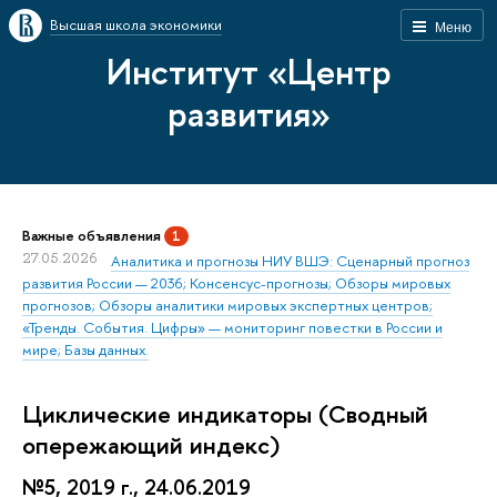
Высшая школа экономики
Меню
Институт «Центр
развития»
Важные объявления
1
27.05.2026
Аналитика и прогнозы НИУ ВШЭ: Сценарный прогноз
развития России — 2036; Консенсус-прогнозы; Обзоры мировых
прогнозов; Обзоры аналитики мировых экспертных центров;
«Тренды. События. Цифры» — мониторинг повестки в России и
мире; Базы данных.
Циклические индикаторы (Сводный
опережающий индекс)
№5, 2019 г., 24.06.2019