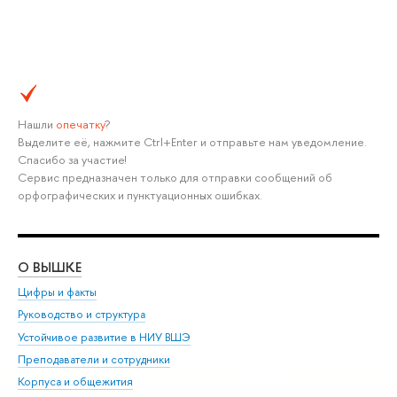
Нашли
опечатку
?
Выделите её, нажмите Ctrl+Enter и отправьте нам уведомление.
Спасибо за участие!
Сервис предназначен только для отправки сообщений об
орфографических и пунктуационных ошибках.
О ВЫШКЕ
ОБ
Цифры и факты
Ли
Руководство и структура
Дов
Устойчивое развитие в НИУ ВШЭ
Ол
Преподаватели и сотрудники
При
Корпуса и общежития
Вы