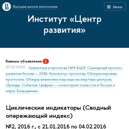
Высшая школа экономики
Меню
Институт «Центр
развития»
Важные объявления
1
27.05.2026
Аналитика и прогнозы НИУ ВШЭ: Сценарный прогноз
развития России — 2036; Консенсус-прогнозы; Обзоры мировых
прогнозов; Обзоры аналитики мировых экспертных центров;
«Тренды. События. Цифры» — мониторинг повестки в России и
мире; Базы данных.
Циклические индикаторы (Сводный
опережающий индекс)
№2, 2016 г., с 21.01.2016 по 04.02.2016