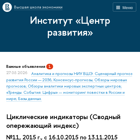
Высшая школа экономики
Меню
Институт «Центр
развития»
Важные объявления
1
27.05.2026
Аналитика и прогнозы НИУ ВШЭ: Сценарный прогноз
развития России — 2036; Консенсус-прогнозы; Обзоры мировых
прогнозов; Обзоры аналитики мировых экспертных центров;
«Тренды. События. Цифры» — мониторинг повестки в России и
мире; Базы данных.
Циклические индикаторы (Сводный
опережающий индекс)
№11, 2015 г., с 16.10.2015 по 13.11.2015