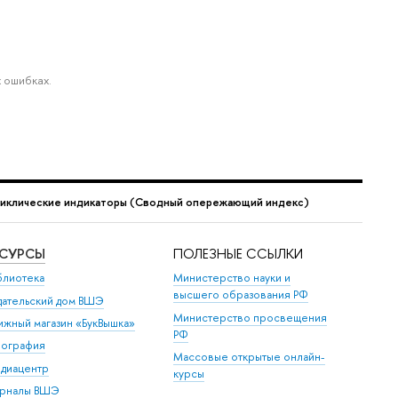
 ошибках.
иклические индикаторы (Сводный опережающий индекс)
ЕСУРСЫ
ПОЛЕЗНЫЕ ССЫЛКИ
блиотека
Министерство науки и
высшего образования РФ
дательский дом ВШЭ
Министерство просвещения
ижный магазин «БукВышка»
РФ
пография
Массовые открытые онлайн-
диацентр
курсы
рналы ВШЭ