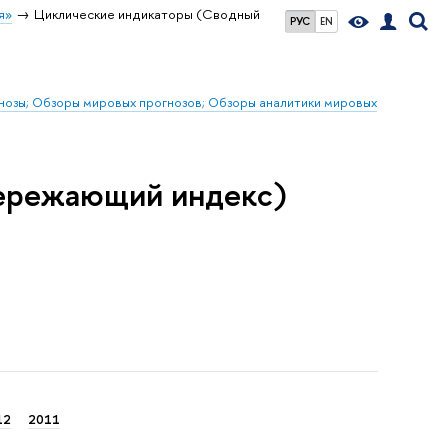
я»
Циклические индикаторы (Сводный
РУС
EN
гнозы; Обзоры мировых прогнозов; Обзоры аналитики мировых
ережающий индекс)
12
2011