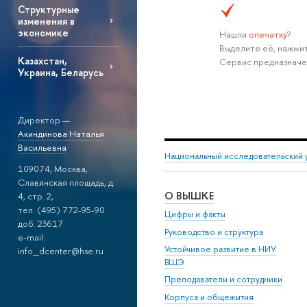
Структурные
изменения в
экономике
Нашли
опечатку
?
Выделите её, нажмит
Казахстан,
Сервис предназначе
Украина, Беларусь
Директор —
Акиндинова Наталья
Васильевна
Национальный исследовательский 
109074, Москва,
Славянская площадь, д.
О ВЫШКЕ
4, стр. 2,
тел. (495) 772-95-90
Цифры и факты
доб. 23617
Руководство и структура
e-mail:
Устойчивое развитие в НИУ
info_dcenter@hse.ru
ВШЭ
Преподаватели и сотрудники
Корпуса и общежития