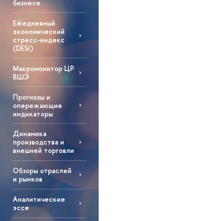
бизнесе
Ежедневный
экономический
стресс-индекс
(DESI)
Макромонитор ЦР
ВШЭ
Прогнозы и
опережающие
индикаторы
Динамика
производства и
внешней торговли
Обзоры отраслей
и рынков
Аналитические
эссе