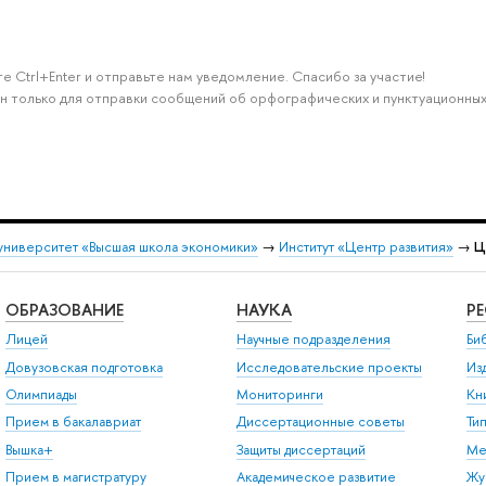
е Ctrl+Enter и отправьте нам уведомление. Спасибо за участие!
н только для отправки сообщений об орфографических и пунктуационных
университет «Высшая школа экономики»
→
Институт «Центр развития»
→
Ц
ОБРАЗОВАНИЕ
НАУКА
Р
Лицей
Научные подразделения
Би
Довузовская подготовка
Исследовательские проекты
Из
Олимпиады
Мониторинги
Кн
Прием в бакалавриат
Диссертационные советы
Ти
Вышка+
Защиты диссертаций
Ме
Прием в магистратуру
Академическое развитие
Жу