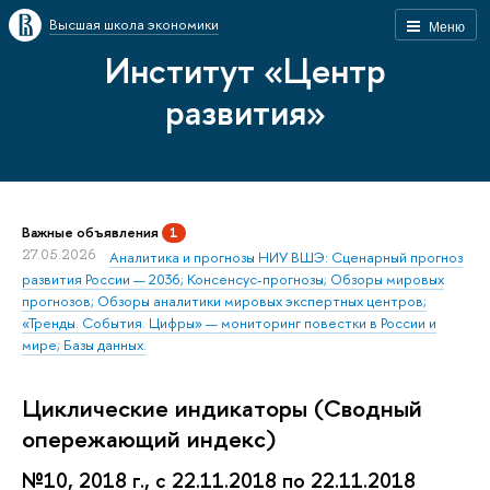
Высшая школа экономики
Меню
Институт «Центр
развития»
Важные объявления
1
27.05.2026
Аналитика и прогнозы НИУ ВШЭ: Сценарный прогноз
развития России — 2036; Консенсус-прогнозы; Обзоры мировых
прогнозов; Обзоры аналитики мировых экспертных центров;
«Тренды. События. Цифры» — мониторинг повестки в России и
мире; Базы данных.
Циклические индикаторы (Сводный
опережающий индекс)
№10, 2018 г., с 22.11.2018 по 22.11.2018