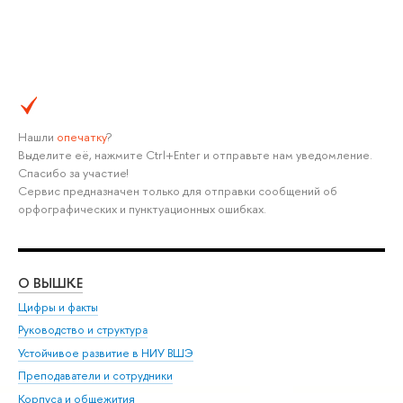
Нашли
опечатку
?
Выделите её, нажмите Ctrl+Enter и отправьте нам уведомление.
Спасибо за участие!
Сервис предназначен только для отправки сообщений об
орфографических и пунктуационных ошибках.
О ВЫШКЕ
ОБ
Цифры и факты
Ли
Руководство и структура
Дов
Устойчивое развитие в НИУ ВШЭ
Ол
Преподаватели и сотрудники
При
Корпуса и общежития
Вы