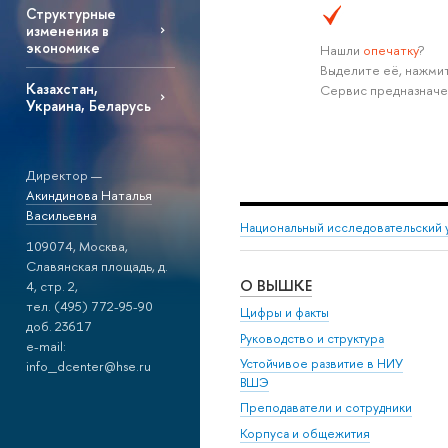
Структурные
изменения в
экономике
Нашли
опечатку
?
Выделите её, нажмит
Казахстан,
Сервис предназначе
Украина, Беларусь
Директор —
Акиндинова Наталья
Васильевна
Национальный исследовательский 
109074, Москва,
Славянская площадь, д.
О ВЫШКЕ
4, стр. 2,
тел. (495) 772-95-90
Цифры и факты
доб. 23617
Руководство и структура
e-mail:
Устойчивое развитие в НИУ
info_dcenter@hse.ru
ВШЭ
Преподаватели и сотрудники
Корпуса и общежития