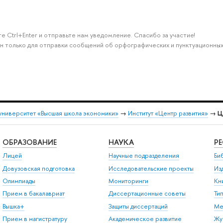
е Ctrl+Enter и отправьте нам уведомление. Спасибо за участие!
н только для отправки сообщений об орфографических и пунктуационных
университет «Высшая школа экономики»
→
Институт «Центр развития»
→
Ц
ОБРАЗОВАНИЕ
НАУКА
Р
Лицей
Научные подразделения
Би
Довузовская подготовка
Исследовательские проекты
Из
Олимпиады
Мониторинги
Кн
Прием в бакалавриат
Диссертационные советы
Ти
Вышка+
Защиты диссертаций
Ме
Прием в магистратуру
Академическое развитие
Жу