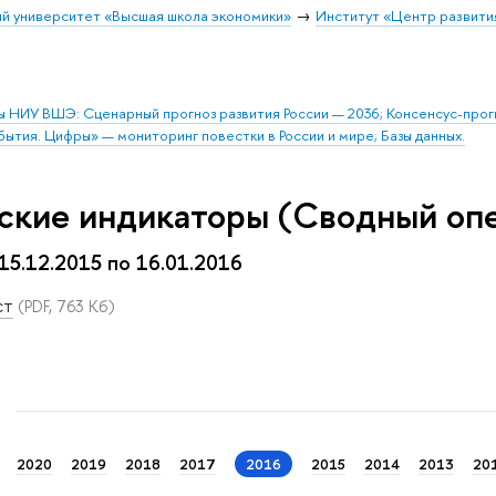
й университет «Высшая школа экономики»
Институт «Центр развити
ы НИУ ВШЭ: Сценарный прогноз развития России — 2036; Консенсус-про
бытия. Цифры» — мониторинг повестки в России и мире; Базы данных.
ские индикаторы (Сводный оп
 15.12.2015 по 16.01.2016
ст
(PDF, 763 Кб)
2020
2019
2018
2017
2016
2015
2014
2013
20