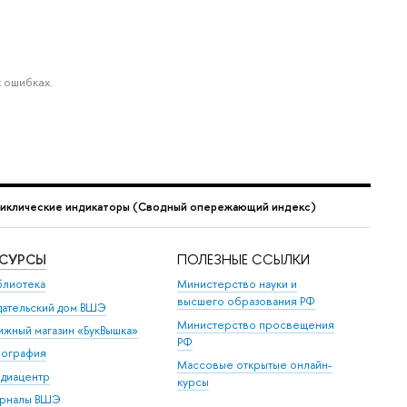
 ошибках.
иклические индикаторы (Сводный опережающий индекс)
ЕСУРСЫ
ПОЛЕЗНЫЕ ССЫЛКИ
блиотека
Министерство науки и
высшего образования РФ
дательский дом ВШЭ
Министерство просвещения
ижный магазин «БукВышка»
РФ
пография
Массовые открытые онлайн-
диацентр
курсы
рналы ВШЭ