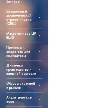
бизнесе
Ежедневный
экономический
стресс-индекс
(DESI)
Макромонитор ЦР
ВШЭ
Прогнозы и
опережающие
индикаторы
Динамика
производства и
внешней торговли
Обзоры отраслей
и рынков
Аналитические
эссе