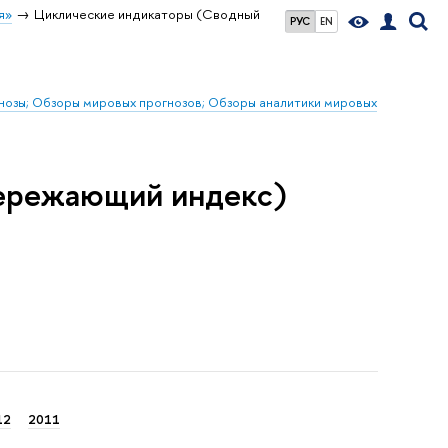
я»
Циклические индикаторы (Сводный
РУС
EN
гнозы; Обзоры мировых прогнозов; Обзоры аналитики мировых
ережающий индекс)
12
2011