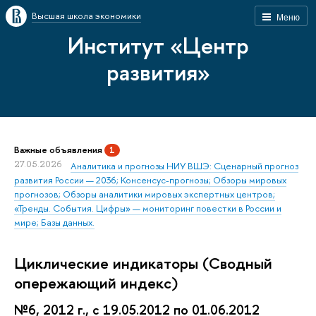
Высшая школа экономики
Меню
Институт «Центр
развития»
Важные объявления
1
27.05.2026
Аналитика и прогнозы НИУ ВШЭ: Сценарный прогноз
развития России — 2036; Консенсус-прогнозы; Обзоры мировых
прогнозов; Обзоры аналитики мировых экспертных центров;
«Тренды. События. Цифры» — мониторинг повестки в России и
мире; Базы данных.
Циклические индикаторы (Сводный
опережающий индекс)
№6, 2012 г., с 19.05.2012 по 01.06.2012