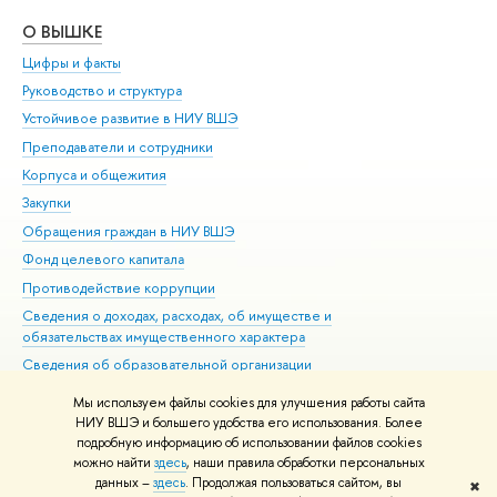
О ВЫШКЕ
ОБ
Цифры и факты
Ли
Руководство и структура
Дов
Устойчивое развитие в НИУ ВШЭ
Ол
Преподаватели и сотрудники
При
Корпуса и общежития
Вы
Закупки
При
Обращения граждан в НИУ ВШЭ
Ас
Фонд целевого капитала
До
Противодействие коррупции
Цен
Сведения о доходах, расходах, об имуществе и
Би
обязательствах имущественного характера
Об
Сведения об образовательной организации
Обр
Людям с ограниченными возможностями здоровья
Мы используем файлы cookies для улучшения работы сайта
Единая платежная страница
НИУ ВШЭ и большего удобства его использования. Более
подробную информацию об использовании файлов cookies
Работа в Вышке
можно найти
здесь
, наши правила обработки персональных
данных –
здесь
. Продолжая пользоваться сайтом, вы
✖