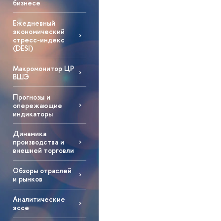
бизнесе
Ежедневный
экономический
стресс-индекс
(DESI)
Макромонитор ЦР
ВШЭ
Прогнозы и
опережающие
индикаторы
Динамика
производства и
внешней торговли
Обзоры отраслей
и рынков
Аналитические
эссе