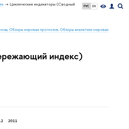
я»
Циклические индикаторы (Сводный
РУС
EN
гнозы; Обзоры мировых прогнозов; Обзоры аналитики мировых
ережающий индекс)
12
2011