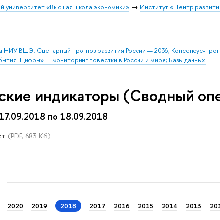
й университет «Высшая школа экономики»
Институт «Центр развити
ы НИУ ВШЭ: Сценарный прогноз развития России — 2036; Консенсус-про
бытия. Цифры» — мониторинг повестки в России и мире; Базы данных.
ские индикаторы (Сводный оп
 17.09.2018 по 18.09.2018
ст
(PDF, 683 Кб)
2020
2019
2018
2017
2016
2015
2014
2013
20