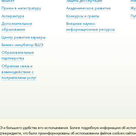
Вышка+
Защиты диссертаций
Ме
Прием в магистратуру
Академическое развитие
Жу
Аспирантура
Конкурсы и гранты
Пу
Дополнительное
Внешние научно-
образование
информационные ресурсы
Центр развития карьеры
Бизнес-инкубатор ВШЭ
Образовательные
партнерства
Обратная связь и
взаимодействие с
получателями услуг
 и большего удобства его использования. Более подробную информацию об испол
онтакты
Условия использования материалов
Политика конфиденциальност
подтверждаете, что были проинформированы об использовании файлов cookies сай
ботаны в
Школе дизайна НИУ ВШЭ