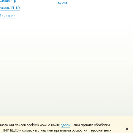
диацентр
курсы
рналы ВШЭ
бликации
ьзовании файлов cookies можно найти
здесь
, наши правила обработки
и
Карта сайта
Редактору
✖
том НИУ ВШЭ и согласны с нашими правилами обработки персональных