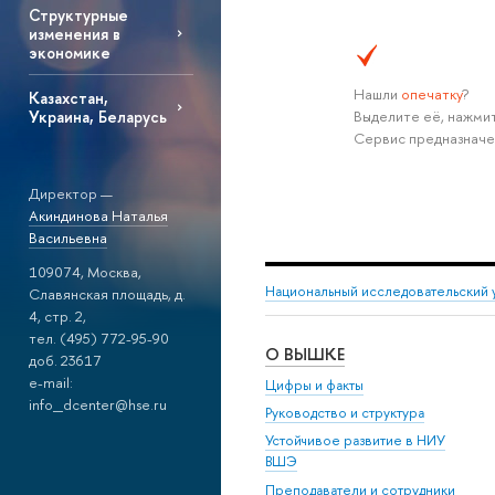
Структурные
изменения в
экономике
Нашли
опечатку
?
Казахстан,
Выделите её, нажмит
Украина, Беларусь
Сервис предназначе
Директор —
Акиндинова Наталья
Васильевна
109074, Москва,
Национальный исследовательский 
Славянская площадь, д.
4, стр. 2,
тел. (495) 772-95-90
О ВЫШКЕ
доб. 23617
e-mail:
Цифры и факты
info_dcenter@hse.ru
Руководство и структура
Устойчивое развитие в НИУ
ВШЭ
Преподаватели и сотрудники