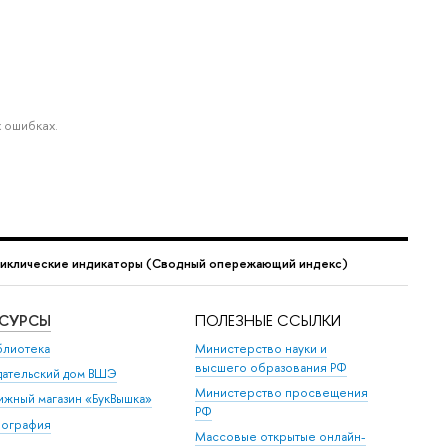
 ошибках.
иклические индикаторы (Сводный опережающий индекс)
ЕСУРСЫ
ПОЛЕЗНЫЕ ССЫЛКИ
блиотека
Министерство науки и
высшего образования РФ
дательский дом ВШЭ
Министерство просвещения
ижный магазин «БукВышка»
РФ
пография
Массовые открытые онлайн-