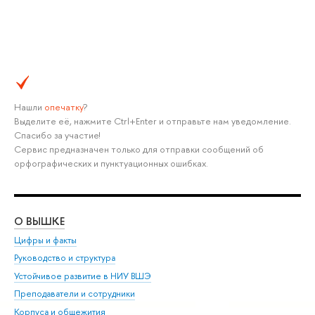
Нашли
опечатку
?
Выделите её, нажмите Ctrl+Enter и отправьте нам уведомление.
Спасибо за участие!
Сервис предназначен только для отправки сообщений об
орфографических и пунктуационных ошибках.
О ВЫШКЕ
ОБ
Цифры и факты
Ли
Руководство и структура
Дов
Устойчивое развитие в НИУ ВШЭ
Ол
Преподаватели и сотрудники
При
Корпуса и общежития
Вы