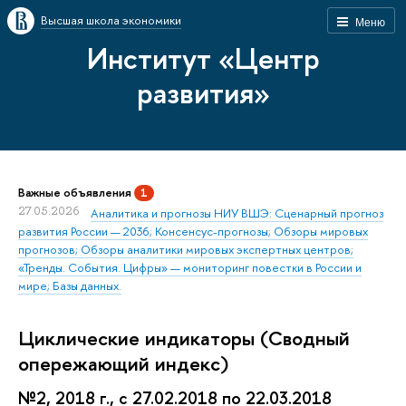
Высшая школа экономики
Меню
Институт «Центр
развития»
Важные объявления
1
27.05.2026
Аналитика и прогнозы НИУ ВШЭ: Сценарный прогноз
развития России — 2036; Консенсус-прогнозы; Обзоры мировых
прогнозов; Обзоры аналитики мировых экспертных центров;
«Тренды. События. Цифры» — мониторинг повестки в России и
мире; Базы данных.
Циклические индикаторы (Сводный
опережающий индекс)
№2, 2018 г., с 27.02.2018 по 22.03.2018