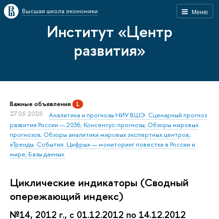
Высшая школа экономики
Меню
Институт «Центр
развития»
Важные объявления
1
27.05.2026
Аналитика и прогнозы НИУ ВШЭ: Сценарный прогноз
развития России — 2036; Консенсус-прогнозы; Обзоры мировых
прогнозов; Обзоры аналитики мировых экспертных центров;
«Тренды. События. Цифры» — мониторинг повестки в России и
мире; Базы данных.
Циклические индикаторы (Сводный
опережающий индекс)
№14, 2012 г., с 01.12.2012 по 14.12.2012