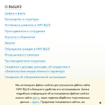
О ВЫШКЕ
ОБ
Цифры и факты
Ли
Руководство и структура
Дов
Устойчивое развитие в НИУ ВШЭ
Ол
Преподаватели и сотрудники
При
Корпуса и общежития
Вы
Закупки
При
Обращения граждан в НИУ ВШЭ
Ас
Фонд целевого капитала
До
Противодействие коррупции
Цен
Сведения о доходах, расходах, об имуществе и
Би
обязательствах имущественного характера
Об
Сведения об образовательной организации
Обр
Людям с ограниченными возможностями здоровья
Мы используем файлы cookies для улучшения работы сайта
Единая платежная страница
НИУ ВШЭ и большего удобства его использования. Более
подробную информацию об использовании файлов cookies
Работа в Вышке
можно найти
здесь
, наши правила обработки персональных
данных –
здесь
. Продолжая пользоваться сайтом, вы
✖