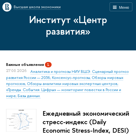
Высшая школа экономики
Меню
Институт «Центр
развития»
Важные объявления
1
27.05.2026
Аналитика и прогнозы НИУ ВШЭ: Сценарный прогноз
развития России — 2036; Консенсус-прогнозы; Обзоры мировых
прогнозов; Обзоры аналитики мировых экспертных центров;
«Тренды. События. Цифры» — мониторинг повестки в России и
мире; Базы данных.
Ежедневный экономический
стресс-индекс (Daily
Economic Stress-Index, DESI)