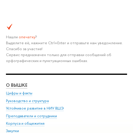
Нашли
опечатку
?
Выделите её, нажмите Ctrl+Enter и отправьте нам уведомление.
Спасибо за участие!
Сервис предназначен только для отправки сообщений об
орфографических и пунктуационных ошибках.
О ВЫШКЕ
ОБ
Цифры и факты
Ли
Руководство и структура
Дов
Устойчивое развитие в НИУ ВШЭ
Ол
Преподаватели и сотрудники
При
Корпуса и общежития
Вы
Закупки
При