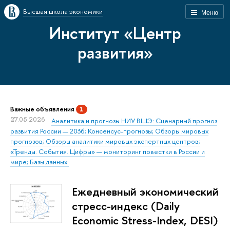
Высшая школа экономики
Меню
Институт «Центр
развития»
Важные объявления
1
27.05.2026
Аналитика и прогнозы НИУ ВШЭ: Сценарный прогноз
развития России — 2036; Консенсус-прогнозы; Обзоры мировых
прогнозов; Обзоры аналитики мировых экспертных центров;
«Тренды. События. Цифры» — мониторинг повестки в России и
мире; Базы данных.
Ежедневный экономический
стресс-индекс (Daily
Economic Stress-Index, DESI)