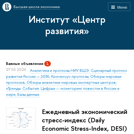
Высшая школа экономики
Меню
Институт «Центр
развития»
Важные объявления
1
27.05.2026
Аналитика и прогнозы НИУ ВШЭ: Сценарный прогноз
развития России — 2036; Консенсус-прогнозы; Обзоры мировых
прогнозов; Обзоры аналитики мировых экспертных центров;
«Тренды. События. Цифры» — мониторинг повестки в России и
мире; Базы данных.
Ежедневный экономический
стресс-индекс (Daily
Economic Stress-Index, DESI)