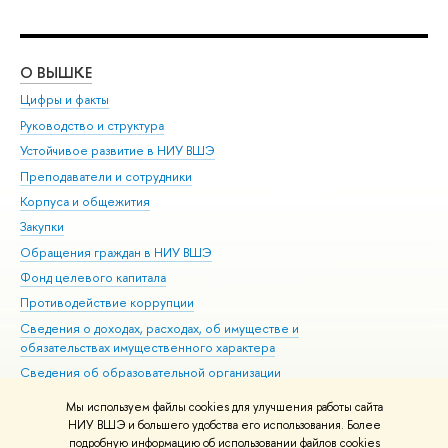
О ВЫШКЕ
ОБ
Цифры и факты
Ли
Руководство и структура
Дов
Устойчивое развитие в НИУ ВШЭ
Ол
Преподаватели и сотрудники
При
Корпуса и общежития
Вы
Закупки
При
Обращения граждан в НИУ ВШЭ
Ас
Фонд целевого капитала
До
Противодействие коррупции
Цен
Сведения о доходах, расходах, об имуществе и
Би
обязательствах имущественного характера
Об
Сведения об образовательной организации
Обр
Людям с ограниченными возможностями здоровья
Мы используем файлы cookies для улучшения работы сайта
Единая платежная страница
НИУ ВШЭ и большего удобства его использования. Более
подробную информацию об использовании файлов cookies