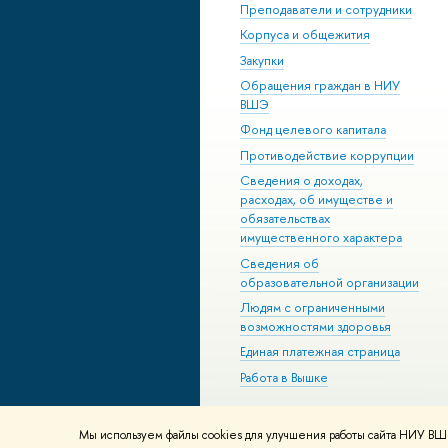
Преподаватели и сотрудники
Корпуса и общежития
Закупки
Обращения граждан в НИУ
ВШЭ
Фонд целевого капитала
Противодействие коррупции
Сведения о доходах,
расходах, об имуществе и
обязательствах
имущественного характера
Сведения об
образовательной организации
Людям с ограниченными
возможностями здоровья
Единая платежная страница
Работа в Вышке
Мы используем файлы cookies для улучшения работы сайта НИУ ВШЭ
© НИУ ВШЭ 1993–2026
Адреса и к