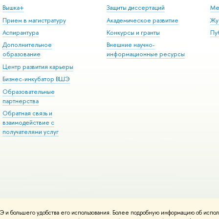
Вышка+
Защиты диссертаций
Ме
Прием в магистратуру
Академическое развитие
Жу
Аспирантура
Конкурсы и гранты
Пу
Дополнительное
Внешние научно-
образование
информационные ресурсы
Центр развития карьеры
Бизнес-инкубатор ВШЭ
Образовательные
партнерства
Обратная связь и
взаимодействие с
получателями услуг
 и большего удобства его использования. Более подробную информацию об испол
онтакты
Условия использования материалов
Политика конфиденциальност