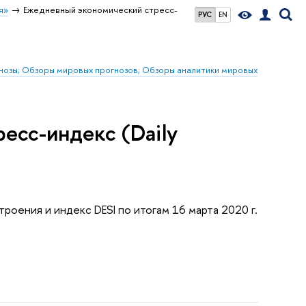
я»
Ежедневный экономический стресс-
РУС
EN
гнозы; Обзоры мировых прогнозов; Обзоры аналитики мировых
есс-индекс (Daily
оения и индекс DESI по итогам 16 марта 2020 г.