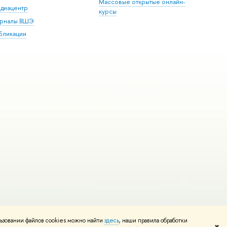
Массовые открытые онлайн-
диацентр
курсы
рналы ВШЭ
бликации
ьзовании файлов cookies можно найти
здесь
, наши правила обработки
и
Карта сайта
Редактору