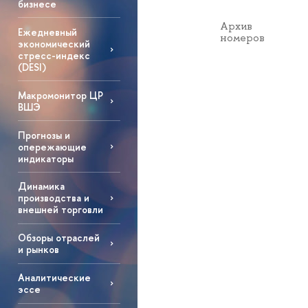
бизнесе
Архив
Ежедневный
номеров
экономический
стресс-индекс
(DESI)
Макромонитор ЦР
ВШЭ
Прогнозы и
опережающие
индикаторы
Динамика
производства и
внешней торговли
Обзоры отраслей
и рынков
Аналитические
эссе