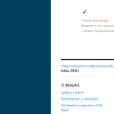
Нашли
опечатку
?
Выделите её, нажмит
Сервис предназначе
Национальный исследовательский 
Index, DESI)
О ВЫШКЕ
Цифры и факты
Руководство и структура
Устойчивое развитие в НИУ
ВШЭ