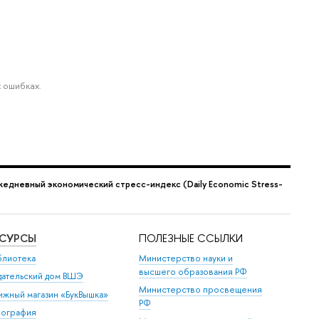
 ошибках.
жедневный экономический стресс-индекс (Daily Economic Stress-
ЕСУРСЫ
ПОЛЕЗНЫЕ ССЫЛКИ
блиотека
Министерство науки и
высшего образования РФ
дательский дом ВШЭ
Министерство просвещения
ижный магазин «БукВышка»
РФ
пография