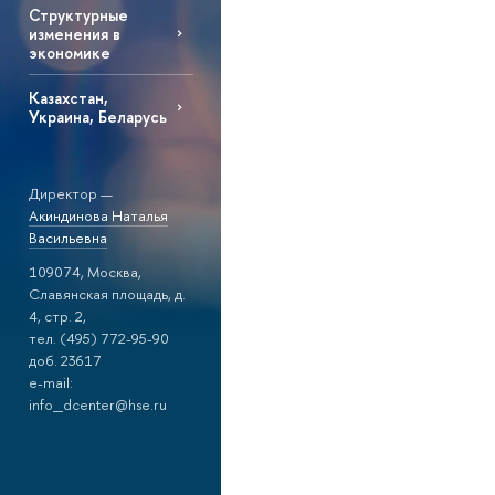
Структурные
изменения в
экономике
Казахстан,
Украина, Беларусь
Директор —
Акиндинова Наталья
Васильевна
109074, Москва,
Славянская площадь, д.
4, стр. 2,
тел. (495) 772-95-90
доб. 23617
e-mail:
info_dcenter@hse.ru