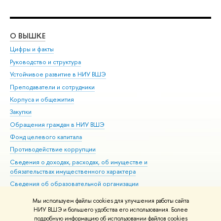
О ВЫШКЕ
ОБ
Цифры и факты
Ли
Руководство и структура
Дов
Устойчивое развитие в НИУ ВШЭ
Ол
Преподаватели и сотрудники
При
Корпуса и общежития
Вы
Закупки
При
Обращения граждан в НИУ ВШЭ
Ас
Фонд целевого капитала
До
Противодействие коррупции
Цен
Сведения о доходах, расходах, об имуществе и
Би
обязательствах имущественного характера
Об
Сведения об образовательной организации
Обр
Людям с ограниченными возможностями здоровья
Мы используем файлы cookies для улучшения работы сайта
Единая платежная страница
НИУ ВШЭ и большего удобства его использования. Более
подробную информацию об использовании файлов cookies