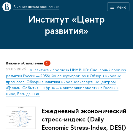
Высшая школа экономики
Меню
Институт «Центр
развития»
Важные объявления
1
27.05.2026
Аналитика и прогнозы НИУ ВШЭ: Сценарный прогноз
развития России — 2036; Консенсус-прогнозы; Обзоры мировых
прогнозов; Обзоры аналитики мировых экспертных центров;
«Тренды. События. Цифры» — мониторинг повестки в России и
мире; Базы данных.
Ежедневный экономический
стресс-индекс (Daily
Economic Stress-Index, DESI)