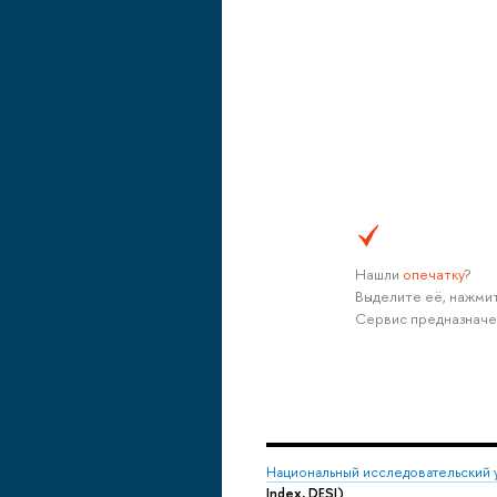
Нашли
опечатку
?
Выделите её, нажмит
Сервис предназначе
Национальный исследовательский 
Index, DESI)