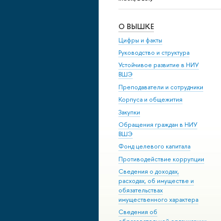
О ВЫШКЕ
Цифры и факты
Руководство и структура
Устойчивое развитие в НИУ
ВШЭ
Преподаватели и сотрудники
Корпуса и общежития
Закупки
Обращения граждан в НИУ
ВШЭ
Фонд целевого капитала
Противодействие коррупции
Сведения о доходах,
расходах, об имуществе и
обязательствах
имущественного характера
Сведения об