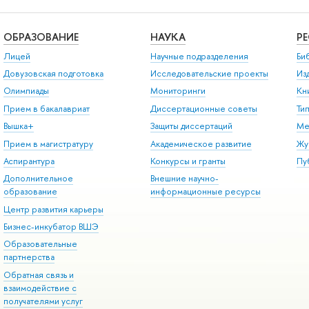
ОБРАЗОВАНИЕ
НАУКА
Р
Лицей
Научные подразделения
Би
Довузовская подготовка
Исследовательские проекты
Из
Олимпиады
Мониторинги
Кн
Прием в бакалавриат
Диссертационные советы
Ти
Вышка+
Защиты диссертаций
Ме
Прием в магистратуру
Академическое развитие
Жу
Аспирантура
Конкурсы и гранты
Пу
Дополнительное
Внешние научно-
образование
информационные ресурсы
Центр развития карьеры
Бизнес-инкубатор ВШЭ
Образовательные
партнерства
Обратная связь и
взаимодействие с
получателями услуг