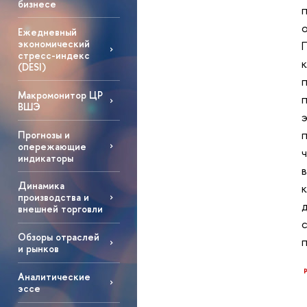
бизнесе
Ежедневный
экономический
стресс-индекс
(DESI)
Макромонитор ЦР
ВШЭ
Прогнозы и
опережающие
индикаторы
Динамика
производства и
внешней торговли
Обзоры отраслей
и рынков
Аналитические
эссе