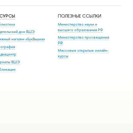
ЕСУРСЫ
ПОЛЕЗНЫЕ ССЫЛКИ
блиотека
Министерство науки и
высшего образования РФ
дательский дом ВШЭ
Министерство просвещения
ижный магазин «БукВышка»
РФ
пография
Массовые открытые онлайн-
диацентр
курсы
рналы ВШЭ
бликации