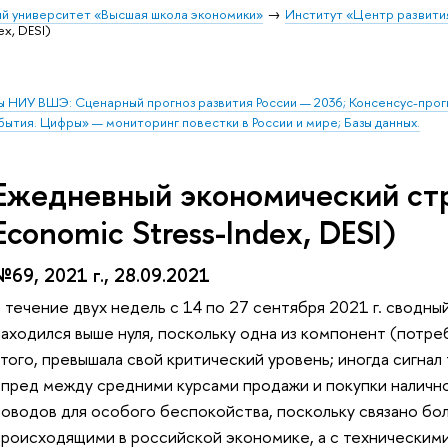
й университет «Высшая школа экономики»
Институт «Центр развити
ex, DESI)
ы НИУ ВШЭ: Сценарный прогноз развития России — 2036; Консенсус-про
бытия. Цифры» — мониторинг повестки в России и мире; Базы данных.
Ежедневный экономический стр
Economic Stress-Index, DESI)
№69, 2021 г., 28.09.2021
В течение двух недель с 14 по 27 сентября 2021 г. сводн
находился выше нуля, поскольку одна из компонент (потреб
того, превышала свой критический уровень; иногда сигнал
спред между средними курсами продажи и покупки наличног
поводов для особого беспокойства, поскольку связано бо
происходящими в российской экономике, а с технически