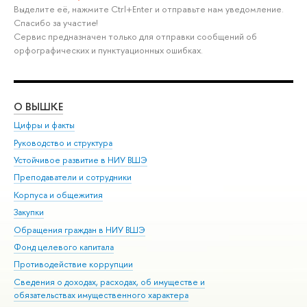
Выделите её, нажмите Ctrl+Enter и отправьте нам уведомление.
Спасибо за участие!
Сервис предназначен только для отправки сообщений об
орфографических и пунктуационных ошибках.
О ВЫШКЕ
ОБ
Цифры и факты
Ли
Руководство и структура
Дов
Устойчивое развитие в НИУ ВШЭ
Ол
Преподаватели и сотрудники
При
Корпуса и общежития
Вы
Закупки
При
Обращения граждан в НИУ ВШЭ
Ас
Фонд целевого капитала
До
Противодействие коррупции
Цен
Сведения о доходах, расходах, об имуществе и
Би
обязательствах имущественного характера
Об