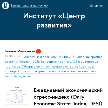
Высшая школа экономики
Меню
Институт «Центр
развития»
Важные объявления
1
27.05.2026
Аналитика и прогнозы НИУ ВШЭ: Сценарный прогноз
развития России — 2036; Консенсус-прогнозы; Обзоры мировых
прогнозов; Обзоры аналитики мировых экспертных центров;
«Тренды. События. Цифры» — мониторинг повестки в России и
мире; Базы данных.
Ежедневный экономический
стресс-индекс (Daily
Economic Stress-Index, DESI)