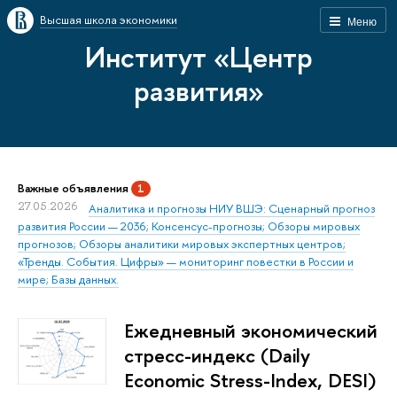
Высшая школа экономики
Меню
Институт «Центр
развития»
Важные объявления
1
27.05.2026
Аналитика и прогнозы НИУ ВШЭ: Сценарный прогноз
развития России — 2036; Консенсус-прогнозы; Обзоры мировых
прогнозов; Обзоры аналитики мировых экспертных центров;
«Тренды. События. Цифры» — мониторинг повестки в России и
мире; Базы данных.
Ежедневный экономический
стресс-индекс (Daily
Economic Stress-Index, DESI)