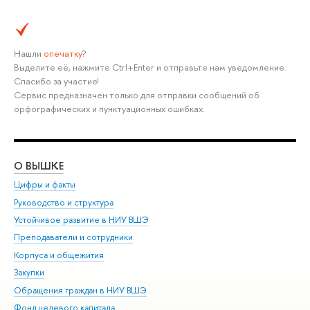
Нашли
опечатку
?
Выделите её, нажмите Ctrl+Enter и отправьте нам уведомление.
Спасибо за участие!
Сервис предназначен только для отправки сообщений об
орфографических и пунктуационных ошибках.
О ВЫШКЕ
ОБ
Цифры и факты
Ли
Руководство и структура
Дов
Устойчивое развитие в НИУ ВШЭ
Ол
Преподаватели и сотрудники
При
Корпуса и общежития
Вы
Закупки
При
Обращения граждан в НИУ ВШЭ
Ас
Фонд целевого капитала
До