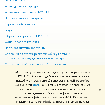
Цифры и факты
Ли
Руководство и структура
Дов
Устойчивое развитие в НИУ ВШЭ
Ол
Преподаватели и сотрудники
При
Корпуса и общежития
Вы
Закупки
При
Обращения граждан в НИУ ВШЭ
Ас
Фонд целевого капитала
До
Противодействие коррупции
Цен
Сведения о доходах, расходах, об имуществе и
Би
обязательствах имущественного характера
Об
Сведения об образовательной организации
Обр
Людям с ограниченными возможностями здоровья
Мы используем файлы cookies для улучшения работы сайта
Единая платежная страница
НИУ ВШЭ и большего удобства его использования. Более
подробную информацию об использовании файлов cookies
Работа в Вышке
можно найти
здесь
, наши правила обработки персональных
данных –
здесь
. Продолжая пользоваться сайтом, вы
✖
Редактору
подтверждаете, что были проинформированы об
© НИУ ВШЭ 1993–2026
Адреса и контакты
Условия использования
использовании файлов cookies сайтом НИУ ВШЭ и согласны
с нашими правилами обработки персональных данных. Вы
материалов
Политика конфиденциальности
Карта сайта