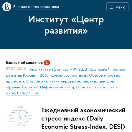
Высшая школа экономики
Меню
Институт «Центр
развития»
Важные объявления
1
27.05.2026
Аналитика и прогнозы НИУ ВШЭ: Сценарный прогноз
развития России — 2036; Консенсус-прогнозы; Обзоры мировых
прогнозов; Обзоры аналитики мировых экспертных центров;
«Тренды. События. Цифры» — мониторинг повестки в России и
мире; Базы данных.
Ежедневный экономический
стресс-индекс (Daily
Economic Stress-Index, DESI)