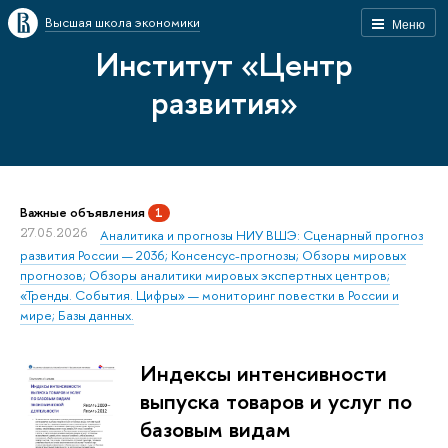
Высшая школа экономики
Меню
Институт «Центр
развития»
Важные объявления
1
27.05.2026
Аналитика и прогнозы НИУ ВШЭ: Сценарный прогноз
развития России — 2036; Консенсус-прогнозы; Обзоры мировых
прогнозов; Обзоры аналитики мировых экспертных центров;
«Тренды. События. Цифры» — мониторинг повестки в России и
мире; Базы данных.
Индексы интенсивности
выпуска товаров и услуг по
базовым видам