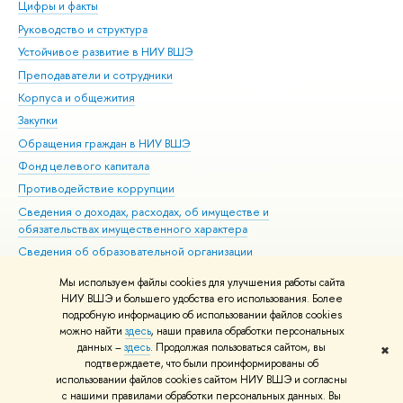
Цифры и факты
Ли
Руководство и структура
Дов
Устойчивое развитие в НИУ ВШЭ
Ол
Преподаватели и сотрудники
При
Корпуса и общежития
Вы
Закупки
При
Обращения граждан в НИУ ВШЭ
Ас
Фонд целевого капитала
До
Противодействие коррупции
Цен
Сведения о доходах, расходах, об имуществе и
Би
обязательствах имущественного характера
Об
Сведения об образовательной организации
Обр
Людям с ограниченными возможностями здоровья
Мы используем файлы cookies для улучшения работы сайта
Единая платежная страница
НИУ ВШЭ и большего удобства его использования. Более
подробную информацию об использовании файлов cookies
Работа в Вышке
можно найти
здесь
, наши правила обработки персональных
данных –
здесь
. Продолжая пользоваться сайтом, вы
✖
Редактору
подтверждаете, что были проинформированы об
© НИУ ВШЭ 1993–2026
Адреса и контакты
Условия использования
использовании файлов cookies сайтом НИУ ВШЭ и согласны
с нашими правилами обработки персональных данных. Вы
материалов
Политика конфиденциальности
Карта сайта