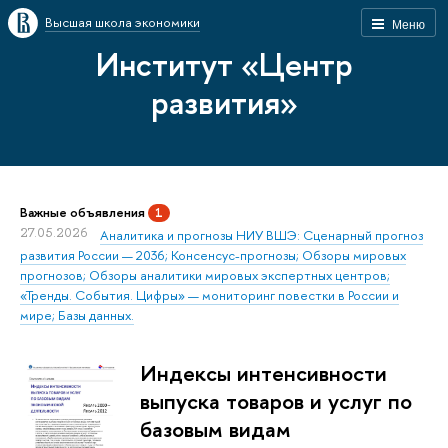
Высшая школа экономики
Меню
Институт «Центр
развития»
Важные объявления
1
27.05.2026
Аналитика и прогнозы НИУ ВШЭ: Сценарный прогноз
развития России — 2036; Консенсус-прогнозы; Обзоры мировых
прогнозов; Обзоры аналитики мировых экспертных центров;
«Тренды. События. Цифры» — мониторинг повестки в России и
мире; Базы данных.
Индексы интенсивности
выпуска товаров и услуг по
базовым видам