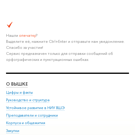
Нашли
опечатку
?
Выделите её, нажмите Ctrl+Enter и отправьте нам уведомление.
Спасибо за участие!
Сервис предназначен только для отправки сообщений об
орфографических и пунктуационных ошибках.
О ВЫШКЕ
ОБ
Цифры и факты
Ли
Руководство и структура
Дов
Устойчивое развитие в НИУ ВШЭ
Ол
Преподаватели и сотрудники
При
Корпуса и общежития
Вы
Закупки
При