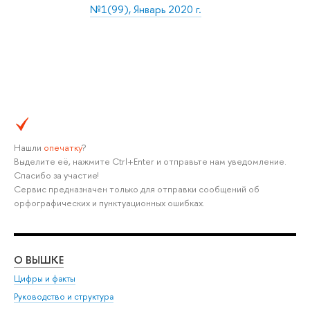
№1(99), Январь 2020 г.
Нашли
опечатку
?
Выделите её, нажмите Ctrl+Enter и отправьте нам уведомление.
Спасибо за участие!
Сервис предназначен только для отправки сообщений об
орфографических и пунктуационных ошибках.
О ВЫШКЕ
ОБ
Цифры и факты
Ли
Руководство и структура
Дов