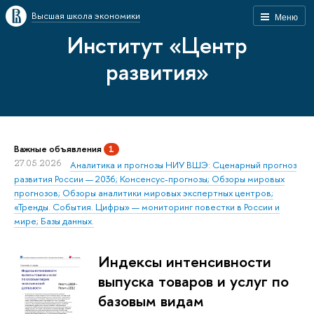
Высшая школа экономики
Меню
Институт «Центр
развития»
Важные объявления
1
27.05.2026
Аналитика и прогнозы НИУ ВШЭ: Сценарный прогноз
развития России — 2036; Консенсус-прогнозы; Обзоры мировых
прогнозов; Обзоры аналитики мировых экспертных центров;
«Тренды. События. Цифры» — мониторинг повестки в России и
мире; Базы данных.
Индексы интенсивности
выпуска товаров и услуг по
базовым видам