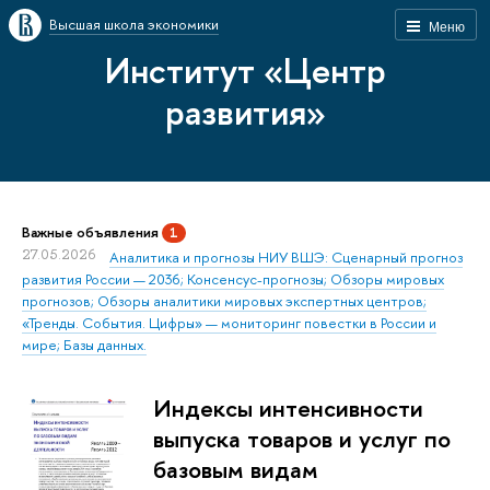
Высшая школа экономики
Меню
Институт «Центр
развития»
Важные объявления
1
27.05.2026
Аналитика и прогнозы НИУ ВШЭ: Сценарный прогноз
развития России — 2036; Консенсус-прогнозы; Обзоры мировых
прогнозов; Обзоры аналитики мировых экспертных центров;
«Тренды. События. Цифры» — мониторинг повестки в России и
мире; Базы данных.
Индексы интенсивности
выпуска товаров и услуг по
базовым видам