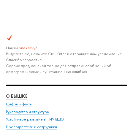
Нашли
опечатку
?
Выделите её, нажмите Ctrl+Enter и отправьте нам уведомление.
Спасибо за участие!
Сервис предназначен только для отправки сообщений об
орфографических и пунктуационных ошибках.
О ВЫШКЕ
ОБ
Цифры и факты
Ли
Руководство и структура
Дов
Устойчивое развитие в НИУ ВШЭ
Ол
Преподаватели и сотрудники
При