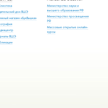
блиотека
Министерство науки и
высшего образования РФ
дательский дом ВШЭ
Министерство просвещения
ижный магазин «БукВышка»
РФ
пография
Массовые открытые онлайн-
диацентр
курсы
рналы ВШЭ
бликации