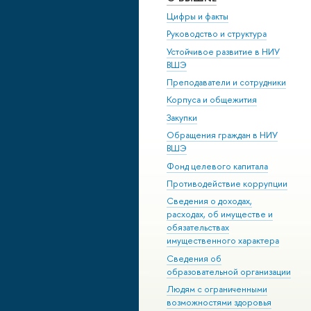
Цифры и факты
Руководство и структура
Устойчивое развитие в НИУ
ВШЭ
Преподаватели и сотрудники
Корпуса и общежития
Закупки
Обращения граждан в НИУ
ВШЭ
Фонд целевого капитала
Противодействие коррупции
Сведения о доходах,
расходах, об имуществе и
обязательствах
имущественного характера
Сведения об
образовательной организации
Людям с ограниченными
возможностями здоровья