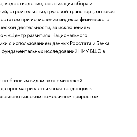
е, водоотведение, организация сбора и
ний; строительство; грузовой транспорт; оптовая
Росстатом при исчислении индекса физического
ической деятельности, за исключением
том «Центр развития» Национального
ки с использованием данных Росстата и Банка
ы фундаментальных исследований НИУ ВШЭ в
уг по базовым видам экономической
ода просматривается явная тенденция к
условлено высоким помесячным приростом