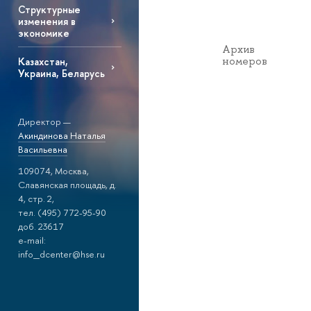
Структурные
изменения в
экономике
Архив
номеров
Казахстан,
Украина, Беларусь
Директор —
Акиндинова Наталья
Васильевна
109074, Москва,
Славянская площадь, д.
4, стр. 2,
тел. (495) 772-95-90
доб. 23617
e-mail:
info_dcenter@hse.ru