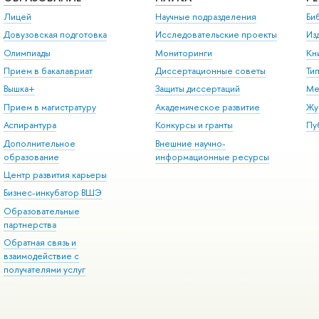
Лицей
Научные подразделения
Би
Довузовская подготовка
Исследовательские проекты
Из
Олимпиады
Мониторинги
Кн
Прием в бакалавриат
Диссертационные советы
Ти
Вышка+
Защиты диссертаций
Ме
Прием в магистратуру
Академическое развитие
Жу
Аспирантура
Конкурсы и гранты
Пу
Дополнительное
Внешние научно-
образование
информационные ресурсы
Центр развития карьеры
Бизнес-инкубатор ВШЭ
Образовательные
партнерства
Обратная связь и
взаимодействие с
получателями услуг