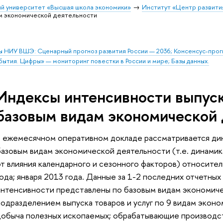
й университет «Высшая школа экономики»
Институт «Центр развити
ам экономической деятельности
ы НИУ ВШЭ: Сценарный прогноз развития России — 2036; Консенсус-про
бытия. Цифры» — мониторинг повестки в России и мире; Базы данных.
Индексы интенсивности выпуска
базовым видам экономической 
В ежемесячном оперативном докладе рассматривается дина
базовым видам экономической деятельности (т.е. динами
от влияния календарного и сезонного факторов) относите
года; января 2013 года. Данные за 1-2 последних отчетны
интенсивности представлены по базовым видам экономичес
подразделением выпуска товаров и услуг по 9 видам эконо
добыча полезных ископаемых; обрабатывающие производст