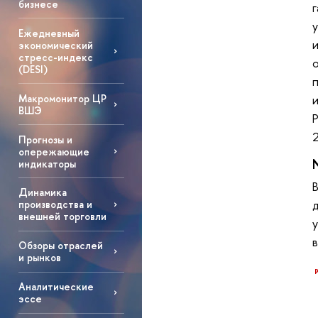
бизнесе
Ежедневный
экономический
стресс-индекс
(DESI)
Макромонитор ЦР
ВШЭ
2
Прогнозы и
опережающие
индикаторы
Динамика
производства и
внешней торговли
Обзоры отраслей
и рынков
Аналитические
эссе