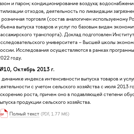
газом и паром; кондиционирование воздуха; водоснабжени
утилизации отходов, деятельность по ликвидации загрязне
и розничная торговля (состав аналогичен используемому 
объема выпуска товаров и услуг по базовым видам эконом
пассажирского транспорта). Доклад подготовлен Институ
исследовательского университета – Высшей школы экономи
России. Исследования осуществляются в рамках программ
022 году.
№10, Октябрь 2013 г.
В динамике индекса интенсивности выпуска товаров и усл
деятельности с учетом сельского хозяйства с июля 2013 г
ускорению роста, причем оно в подавляющей степени об
выпуска продукции сельского хозяйства.
Полный текст
(PDF, 1.77 Мб)